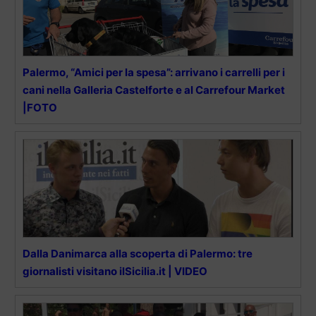
Palermo, “Amici per la spesa”: arrivano i carrelli per i
cani nella Galleria Castelforte e al Carrefour Market
|FOTO
Dalla Danimarca alla scoperta di Palermo: tre
giornalisti visitano ilSicilia.it | VIDEO