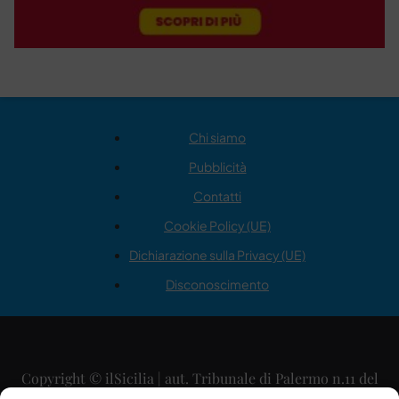
Chi siamo
Pubblicità
Contatti
Cookie Policy (UE)
Dichiarazione sulla Privacy (UE)
Disconoscimento
Copyright © ilSicilia | aut. Tribunale di Palermo n.11 del