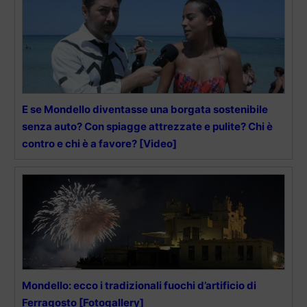
E se Mondello diventasse una borgata sostenibile
senza auto? Con spiagge attrezzate e pulite? Chi è
contro e chi è a favore? [Video]
Mondello: ecco i tradizionali fuochi d’artificio di
Ferragosto [Fotogallery]