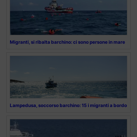
Migranti, si ribalta barchino: ci sono persone in mare
Lampedusa, soccorso barchino: 15 i migranti a bordo