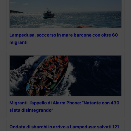
Lampedusa, soccorso in mare barcone con oltre 60
migranti
Migranti, l’appello di Alarm Phone: “Natante con 430
si sta disintegrando”
Ondata di sbarchi in arrivo a Lampedusa: salvati 121