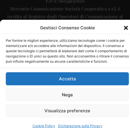
P.IVA: 06334930820
Mercurio Comunicazione Società Cooperativa a r.l. è
iscritta al Registro degli Operatori di Comunicazione al
numero 26988
Gestisci Consenso Cookie
Sito gestito da
La Digitale srl
–
info@ladigitale.it
Per fornire le migliori esperienze, utilizziamo tecnologie come i cookie per
memorizzare e/o accedere alle informazioni del dispositivo. Il consenso a
queste tecnologie ci permetterà di elaborare dati come il comportamento di
navigazione o ID unici su questo sito. Non acconsentire o ritirare il consenso
può influire negativamente su alcune caratteristiche e funzioni.
Accetta
Nega
Visualizza preferenze
Cookie Policy
Dichiarazione sulla Privacy