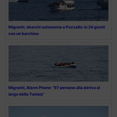
Migranti, sbarchi autonomia a Pozzallo: in 24 giunti
con un barchino
Migranti, Alarm Phone: “97 persone alla deriva al
largo della Tunisia”