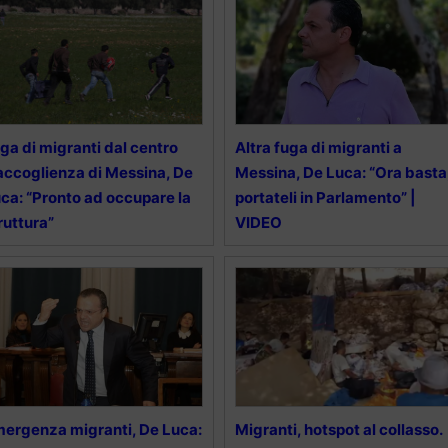
ga di migranti dal centro
Altra fuga di migranti a
accoglienza di Messina, De
Messina, De Luca: “Ora basta
ca: “Pronto ad occupare la
portateli in Parlamento” |
ruttura”
VIDEO
ergenza migranti, De Luca:
Migranti, hotspot al collasso.