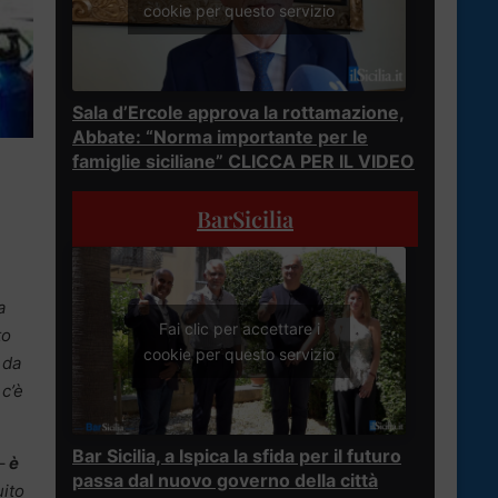
cookie per questo servizio
Sala d’Ercole approva la rottamazione,
Abbate: “Norma importante per le
famiglie siciliane” CLICCA PER IL VIDEO
BarSicilia
a
Fai clic per accettare i
to
cookie per questo servizio
 da
 c’è
Bar Sicilia, a Ispica la sfida per il futuro
–
è
passa dal nuovo governo della città
uito