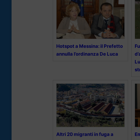
Hotspot a Messina: il Prefetto
Fu
annulla l’ordinanza De Luca
d’
Lu
st
Altri 20 migranti in fuga a
Em