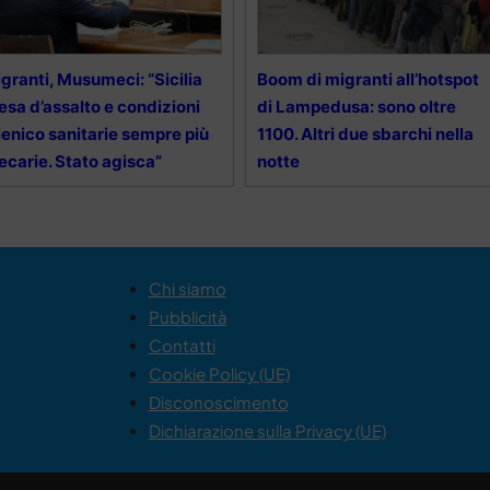
granti, Musumeci: “Sicilia
Boom di migranti all’hotspot
esa d’assalto e condizioni
di Lampedusa: sono oltre
ienico sanitarie sempre più
1100. Altri due sbarchi nella
ecarie. Stato agisca”
notte
Chi siamo
Pubblicità
Contatti
Cookie Policy (UE)
Disconoscimento
Dichiarazione sulla Privacy (UE)