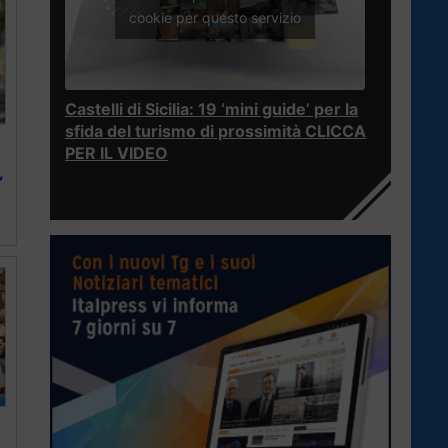
cookie per questo servizio
Castelli di Sicilia: 19 ‘mini guide’ per la
sfida del turismo di prossimità CLICCA
PER IL VIDEO
,