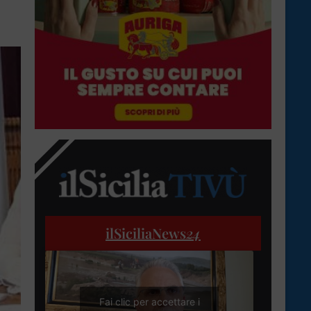
ilSiciliaNews
24
Fai clic per accettare i