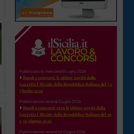
Pubblicazione: mercoledì 8 Luglio 2026
Bandi e concorsi: le ultime novità dalla
Gazzetta Ufficiale della Repubblica Italiana del 3 e
7 luglio 2026
Pubblicazione: venerdì 3 Luglio 2026
Bandi e concorsi: ecco le ultime novità dalla
Gazzetta Ufficiale della Repubblica Italiana del 26
e 30 giugno 2026
Pubblicazione: venerdì 26 Giugno 2026