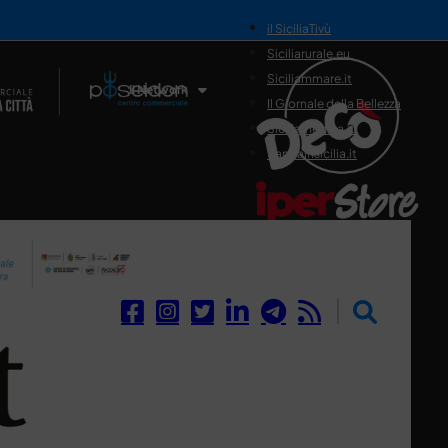
il SiciliaTivù
Siciliarurale.eu
Siciliammare.it
Il Network
Il Giornale della Bellezza
Siciliamedica.it
Sanitainsicilia.it