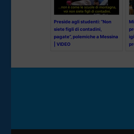
Preside agli studenti: “Non
Mi
siete figli di contadini,
pr
pagate”, polemiche a Messina
ig
| VIDEO
pr