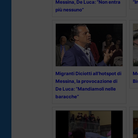
Messina, De Luca: “Non entra
“I
più nessuno”
Migranti Diciotti all’hotspot di
Me
Messina, la provocazione di
Bi
De Luca: “Mandiamoli nelle
baracche”