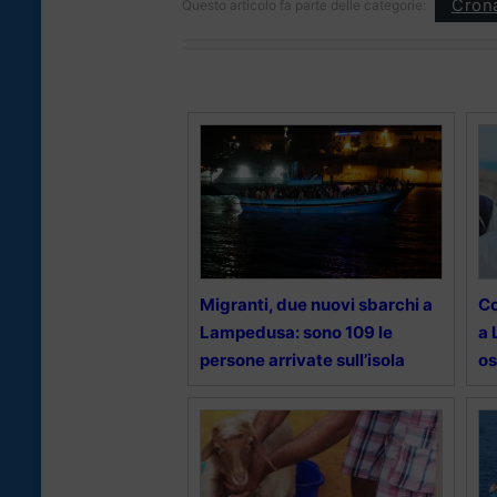
Cron
Questo articolo fa parte delle categorie:
Migranti, due nuovi sbarchi a
Co
Lampedusa: sono 109 le
a 
persone arrivate sull’isola
o