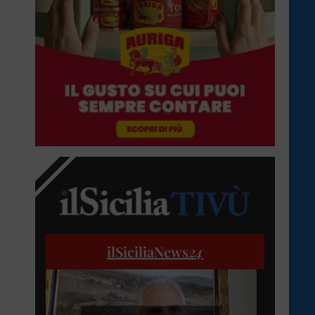
ilSiciliaNews
24