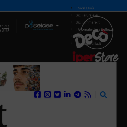
il SiciliaTivù
Siciliarurale.eu
Siciliammare.it
Il Network
Il Giornale della Bellezza
Siciliamedica.it
Sanitainsicilia.it