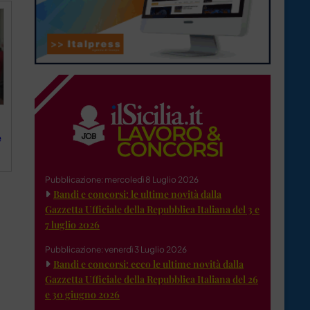
e
Pubblicazione: mercoledì 8 Luglio 2026
Bandi e concorsi: le ultime novità dalla
Gazzetta Ufficiale della Repubblica Italiana del 3 e
7 luglio 2026
Pubblicazione: venerdì 3 Luglio 2026
Bandi e concorsi: ecco le ultime novità dalla
Gazzetta Ufficiale della Repubblica Italiana del 26
e 30 giugno 2026