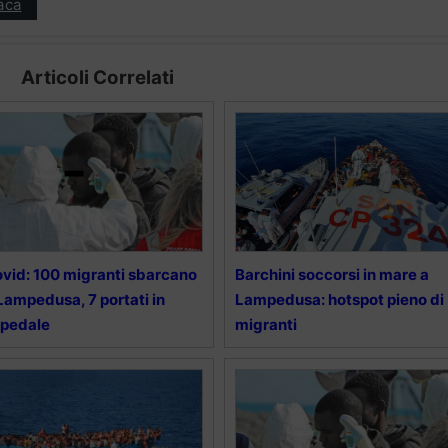
aca
Articoli Correlati
vid: 100 migranti sbarcano
Barchini soccorsi in mare a
Lampedusa, 7 portati in
Lampedusa: hotspot pieno di
spedale
migranti