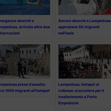
ergenza sbarchi a
Ancora sbarchi a Lampedusa
mpedusa, arrivate altre due
approdano 56 migranti
barcazioni
nell’isola
mpedusa presa d’assalto:
Lampedusa, hotspot al
tre 1000 migranti all’hotspot
collasso: si accelera per il
trasferimento a Porto
Empedocle