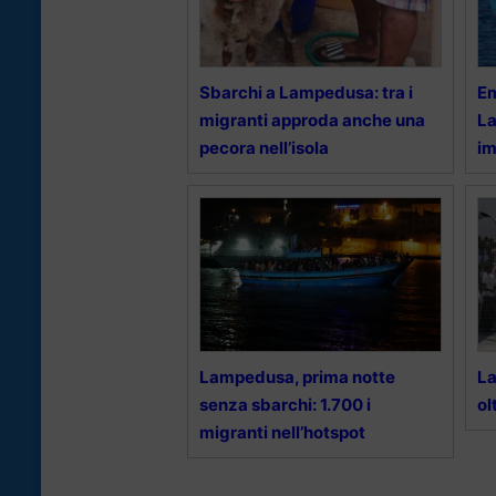
Sbarchi a Lampedusa: tra i
Em
migranti approda anche una
La
pecora nell’isola
im
Lampedusa, prima notte
La
senza sbarchi: 1.700 i
ol
migranti nell’hotspot