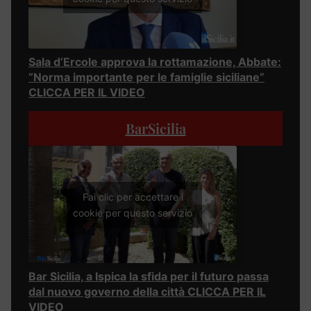
Sala d’Ercole approva la rottamazione, Abbate:
“Norma importante per le famiglie siciliane”
CLICCA PER IL VIDEO
BarSicilia
Fai clic per accettare i
cookie per questo servizio
Bar Sicilia, a Ispica la sfida per il futuro passa
dal nuovo governo della città CLICCA PER IL
VIDEO