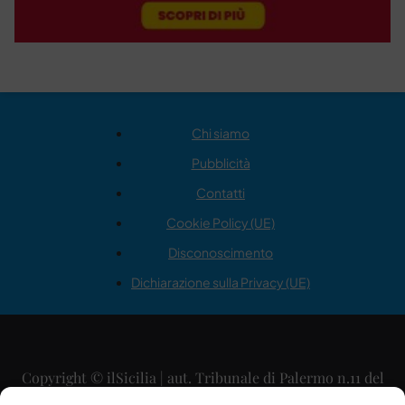
Chi siamo
Pubblicità
Contatti
Cookie Policy (UE)
Disconoscimento
Dichiarazione sulla Privacy (UE)
Copyright © ilSicilia | aut. Tribunale di Palermo n.11 del
29/09/2015