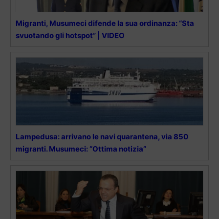
Migranti, Musumeci difende la sua ordinanza: “Sta
svuotando gli hotspot” | VIDEO
Lampedusa: arrivano le navi quarantena, via 850
migranti. Musumeci: “Ottima notizia”