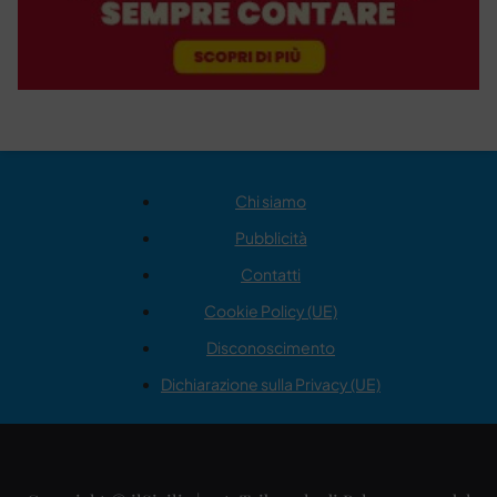
Chi siamo
Pubblicità
Contatti
Cookie Policy (UE)
Disconoscimento
Dichiarazione sulla Privacy (UE)