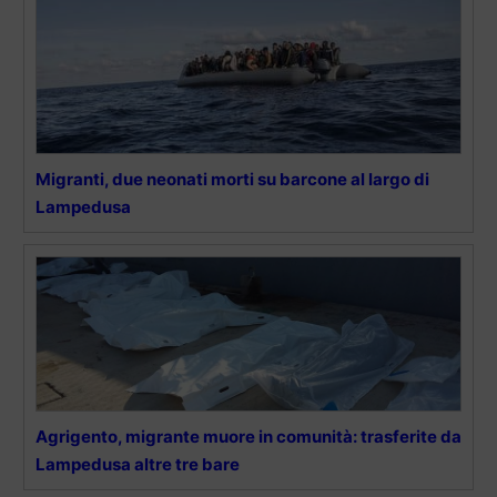
Migranti, due neonati morti su barcone al largo di
Lampedusa
Agrigento, migrante muore in comunità: trasferite da
Lampedusa altre tre bare