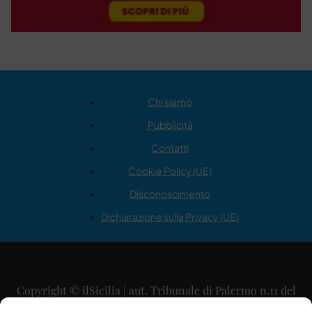
Chi siamo
Pubblicità
Contatti
Cookie Policy (UE)
Disconoscimento
Dichiarazione sulla Privacy (UE)
Copyright © ilSicilia | aut. Tribunale di Palermo n.11 del
29/09/2015