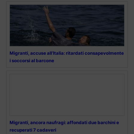
Migranti, accuse all’Italia: ritardati consapevolmente
i soccorsi al barcone
Migranti, ancora naufragi: affondati due barchini e
recuperati 7 cadaveri