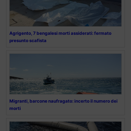
Agrigento, 7 bengalesi morti assiderati: fermato
presunto scafista
Migranti, barcone naufragato: incerto il numero dei
morti