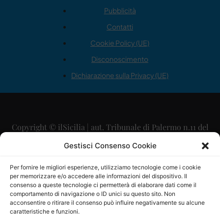
Pubblicità
Contatti
Cookie Policy (UE)
Disconoscimento
Dichiarazione sulla Privacy (UE)
Copyright © ilSicilia | aut. Tribunale di Palermo n.11 del
29/09/2015
Gestisci Consenso Cookie
Editore: Mercurio Comunicazione Soc. Coop. A.R.L.
Per fornire le migliori esperienze, utilizziamo tecnologie come i cookie
per memorizzare e/o accedere alle informazioni del dispositivo. Il
Direttore Editoriale: Maurizio Scaglione
consenso a queste tecnologie ci permetterà di elaborare dati come il
comportamento di navigazione o ID unici su questo sito. Non
Direttore Responsabile: Maria Calabrese
acconsentire o ritirare il consenso può influire negativamente su alcune
caratteristiche e funzioni.