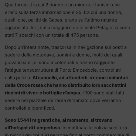
Quattordici, fra cui 2 donne e un minore, i tunisini che
erano sulla terza imbarcazione e 25, fra cui una donna,
quelli che, partiti da Gabes, erano sull’ultimo natante
agganciato. Ieri, sulla maggiore delle isole Pelagie, ci sono
stati 7 sbarchi con un totale di 475 persone.
Dopo un’intera notte, trascorsa in navigazione sui posti a
sedere della motonave, uomini e donne, molti dei quali
giovanissimi, si sono incolonnati e hanno raggiunto
l’attigua tensostruttura di Porto Empedocle, controllati
dalla polizia.
Al cancello, ad attenderli, c’erano i volontari
della Croce rossa che hanno distribuito loro sacchettini
ricolmi di viveri e bottiglie d’acqua.
I 190 sono stati fatti
sedere nel piazzale dell’area di transito dove verranno
controllati e identificati.
Sono 1.544 i migranti che, al momento, si trovano
all’hotspot di Lampedusa.
In mattinata la polizia scorterà
in piccoli gruppi 450 persone fino al porto commerciale di