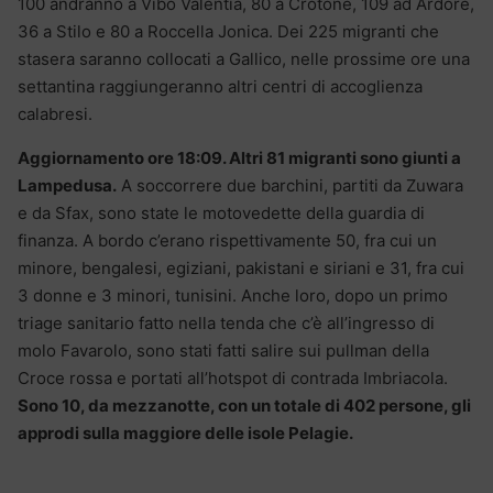
100 andranno a Vibo Valentia, 80 a Crotone, 109 ad Ardore,
36 a Stilo e 80 a Roccella Jonica. Dei 225 migranti che
stasera saranno collocati a Gallico, nelle prossime ore una
settantina raggiungeranno altri centri di accoglienza
calabresi.
Aggiornamento ore 18:09. Altri 81 migranti sono giunti a
Lampedusa.
A soccorrere due barchini, partiti da Zuwara
e da Sfax, sono state le motovedette della guardia di
finanza. A bordo c’erano rispettivamente 50, fra cui un
minore, bengalesi, egiziani, pakistani e siriani e 31, fra cui
3 donne e 3 minori, tunisini. Anche loro, dopo un primo
triage sanitario fatto nella tenda che c’è all’ingresso di
molo Favarolo, sono stati fatti salire sui pullman della
Croce rossa e portati all’hotspot di contrada Imbriacola.
Sono 10, da mezzanotte, con un totale di 402 persone, gli
approdi sulla maggiore delle isole Pelagie.