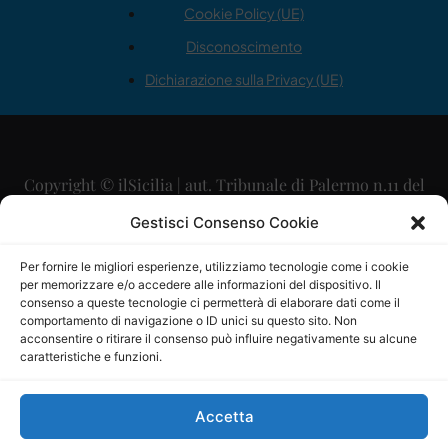
Cookie Policy (UE)
Disconoscimento
Dichiarazione sulla Privacy (UE)
Copyright © ilSicilia | aut. Tribunale di Palermo n.11 del
29/09/2015
Gestisci Consenso Cookie
Editore: Mercurio Comunicazione Soc. Coop. A.R.L.
Per fornire le migliori esperienze, utilizziamo tecnologie come i cookie
per memorizzare e/o accedere alle informazioni del dispositivo. Il
Direttore Editoriale: Maurizio Scaglione
consenso a queste tecnologie ci permetterà di elaborare dati come il
comportamento di navigazione o ID unici su questo sito. Non
Direttore Responsabile: Maria Calabrese
acconsentire o ritirare il consenso può influire negativamente su alcune
caratteristiche e funzioni.
p.zza Sant’Oliva, 9 – 90141 – Palermo – 091335557
P.IVA: 06334930820
Accetta
Mercurio Comunicazione Società Cooperativa a r.l. è