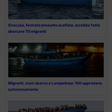
Siracusa, fermato presunto scafista: avrebbe fatto
sbarcare 70 migranti
Migranti, maxi sbarco a Lampedusa: 100 approdano
autonomamente