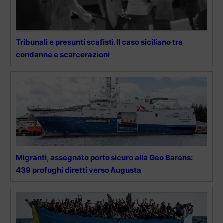
Tribunali e presunti scafisti. Il caso siciliano tra
condanne e scarcerazioni
Migranti, assegnato porto sicuro alla Geo Barens:
439 profughi diretti verso Augusta