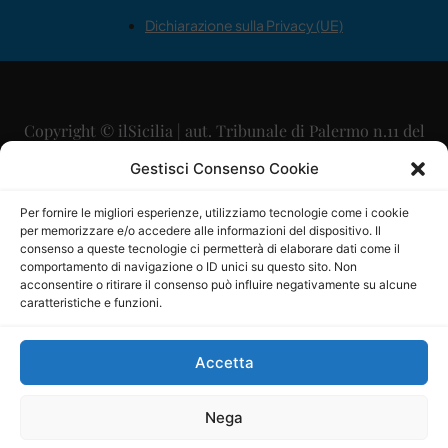
Dichiarazione sulla Privacy (UE)
Copyright © ilSicilia | aut. Tribunale di Palermo n.11 del
29/09/2015
Gestisci Consenso Cookie
Editore: Mercurio Comunicazione Soc. Coop. A.R.L.
Per fornire le migliori esperienze, utilizziamo tecnologie come i cookie
per memorizzare e/o accedere alle informazioni del dispositivo. Il
Direttore Editoriale: Maurizio Scaglione
consenso a queste tecnologie ci permetterà di elaborare dati come il
comportamento di navigazione o ID unici su questo sito. Non
Direttore Responsabile: Maria Calabrese
acconsentire o ritirare il consenso può influire negativamente su alcune
caratteristiche e funzioni.
p.zza Sant’Oliva, 9 – 90141 – Palermo – 091335557
P.IVA: 06334930820
Accetta
Mercurio Comunicazione Società Cooperativa a r.l. è
iscritta al Registro degli Operatori di Comunicazione al
Nega
numero 26988