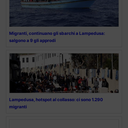
Migranti, continuano gli sbarchi a Lampedusa:
salgono a 9 gli approdi
Lampedusa, hotspot al collasso: ci sono 1.290
migranti