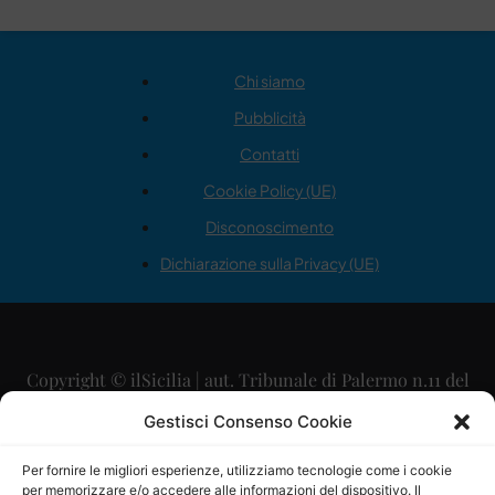
Chi siamo
Pubblicità
Contatti
Cookie Policy (UE)
Disconoscimento
Dichiarazione sulla Privacy (UE)
Copyright © ilSicilia | aut. Tribunale di Palermo n.11 del
29/09/2015
Gestisci Consenso Cookie
Editore: Mercurio Comunicazione Soc. Coop. A.R.L.
Per fornire le migliori esperienze, utilizziamo tecnologie come i cookie
per memorizzare e/o accedere alle informazioni del dispositivo. Il