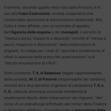
Il terreno, secondo quanto reso noto dalla Procura, è in
uso alla
Cubo Costruzioni
, società cooperativa che
risulterebbe sprovvista di autorizzazioni ambientali. Alla
Cubo è stato affidato, con un contratto di appalto,
dell’
Agenzia delle dogane
e dei
monopoli
, il servizio di
“
messa a secco, trasporto e deposito
” nonché di “
messa a
secco, trasporto e distruzione
” delle imbarcazioni di
migranti. Si indaga per i reati di “
raccolta e smaltimento di
rifiuti in assenza delle prescritte autorizzazioni
” e di
“
illecita miscelazione di rifiuti
“.
Sotto inchiesta:
T. A. di Belpasso
(legale rappresentante
della società),
M. C. di Paternò
(responsabile del cantiere),
nonché altre due persone originarie di Lampedusa
T. G. e
C. S.
, ritenute anch’esse coinvolte nell’attività di
smaltimento illecito delle imbarcazioni dei migranti. “
Nel
corso di un sopralluogo effettuato dai militari della Finanza
e dai tecnici dell’Arpa
– ha evidenziato il
procuratore Vella