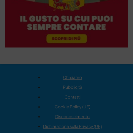
Chi siamo
Pubblicità
Contatti
Cookie Policy (UE)
Disconoscimento
Dichiarazione sulla Privacy (UE)