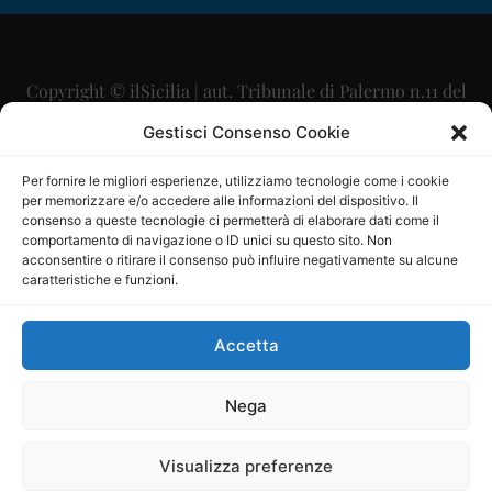
Copyright © ilSicilia | aut. Tribunale di Palermo n.11 del
29/09/2015
Gestisci Consenso Cookie
Editore: Mercurio Comunicazione Soc. Coop. A.R.L.
Per fornire le migliori esperienze, utilizziamo tecnologie come i cookie
per memorizzare e/o accedere alle informazioni del dispositivo. Il
Direttore Editoriale: Maurizio Scaglione
consenso a queste tecnologie ci permetterà di elaborare dati come il
comportamento di navigazione o ID unici su questo sito. Non
Direttore Responsabile: Maria Calabrese
acconsentire o ritirare il consenso può influire negativamente su alcune
caratteristiche e funzioni.
p.zza Sant’Oliva, 9 – 90141 – Palermo – 091335557
P.IVA: 06334930820
Accetta
Mercurio Comunicazione Società Cooperativa a r.l. è
iscritta al Registro degli Operatori di Comunicazione al
Nega
numero 26988
Visualizza preferenze
Sito gestito da
La Digitale srl
–
info@ladigitale.it