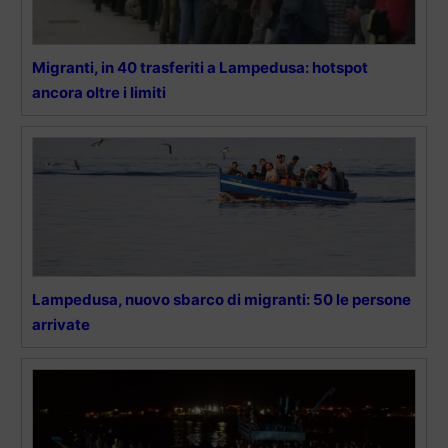
Migranti, in 40 trasferiti a Lampedusa: hotspot
ancora oltre i limiti
Lampedusa, nuovo sbarco di migranti: 50 le persone
arrivate