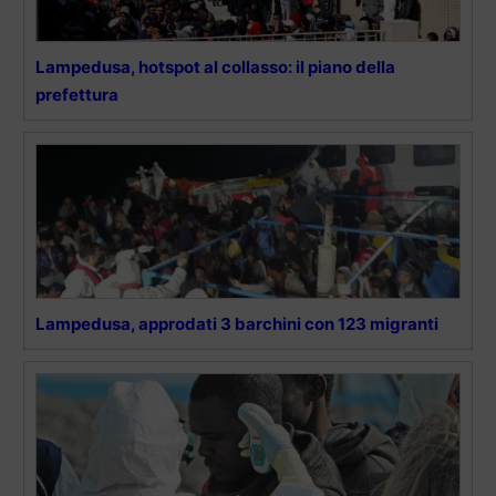
Lampedusa, hotspot al collasso: il piano della
prefettura
Lampedusa, approdati 3 barchini con 123 migranti