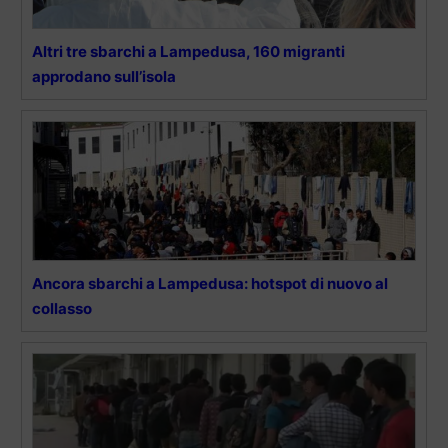
Altri tre sbarchi a Lampedusa, 160 migranti
approdano sull’isola
Ancora sbarchi a Lampedusa: hotspot di nuovo al
collasso