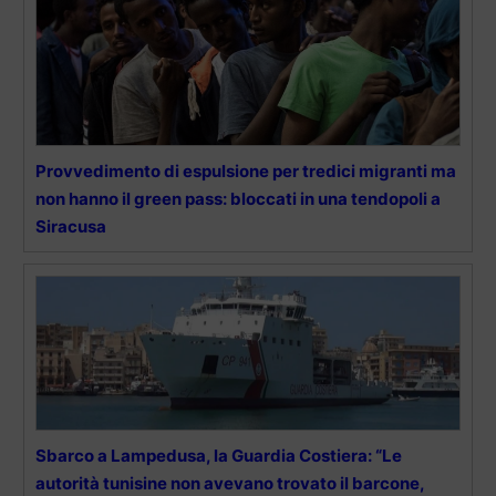
Provvedimento di espulsione per tredici migranti ma
non hanno il green pass: bloccati in una tendopoli a
Siracusa
Sbarco a Lampedusa, la Guardia Costiera: “Le
autorità tunisine non avevano trovato il barcone,