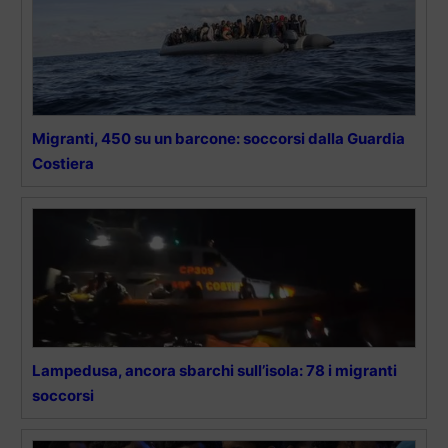
Migranti, 450 su un barcone: soccorsi dalla Guardia
Costiera
Lampedusa, ancora sbarchi sull’isola: 78 i migranti
soccorsi