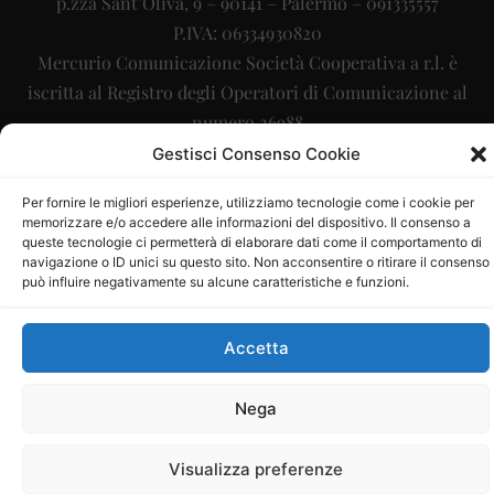
p.zza Sant’Oliva, 9 – 90141 – Palermo – 091335557
P.IVA: 06334930820
Mercurio Comunicazione Società Cooperativa a r.l. è
iscritta al Registro degli Operatori di Comunicazione al
numero 26988
Gestisci Consenso Cookie
Sito gestito da
La Digitale srl
–
info@ladigitale.it
Per fornire le migliori esperienze, utilizziamo tecnologie come i cookie per
memorizzare e/o accedere alle informazioni del dispositivo. Il consenso a
queste tecnologie ci permetterà di elaborare dati come il comportamento di
navigazione o ID unici su questo sito. Non acconsentire o ritirare il consenso
può influire negativamente su alcune caratteristiche e funzioni.
Accetta
Nega
Visualizza preferenze