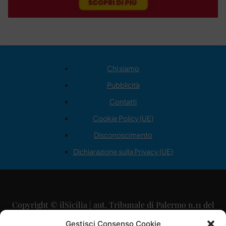
Chi siamo
Pubblicità
Contatti
Cookie Policy (UE)
Disconoscimento
Dichiarazione sulla Privacy (UE)
Copyright © ilSicilia | aut. Tribunale di Palermo n.11 del
29/09/2015
Gestisci Consenso Cookie