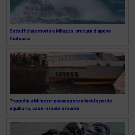
Sottufficiale morto a Milazzo, procura dispone
l’autopsia
Tragedia a Milazzo: passeggero aliscafo perde
equilibrio, cade in mare e muore