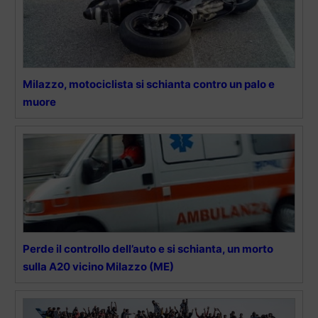
Milazzo, motociclista si schianta contro un palo e
muore
Perde il controllo dell’auto e si schianta, un morto
sulla A20 vicino Milazzo (ME)