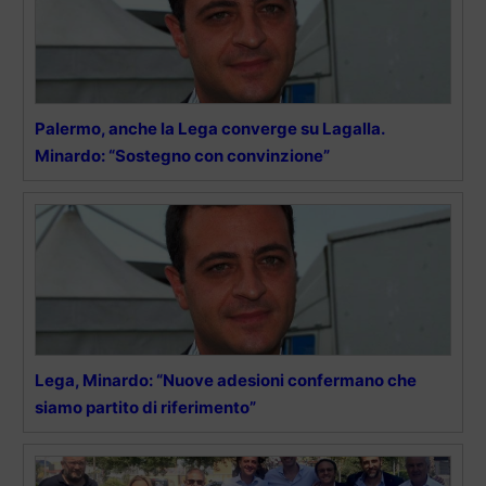
Palermo, anche la Lega converge su Lagalla.
Minardo: “Sostegno con convinzione”
Lega, Minardo: “Nuove adesioni confermano che
siamo partito di riferimento”