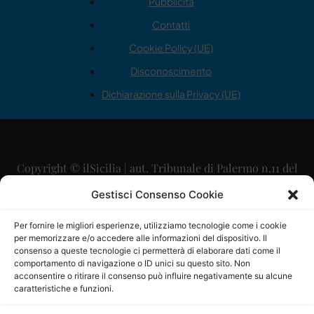
Pubblicità
Contatti
Cookie Policy (UE)
Disconoscimento
Dichiarazione sulla Privacy (UE)
Copyright © ilSicilia | aut. Tribunale di Palermo n.11 del
29/09/2015
Gestisci Consenso Cookie
Editore: Mercurio Comunicazione Soc. Coop. A.R.L.
Per fornire le migliori esperienze, utilizziamo tecnologie come i cookie
per memorizzare e/o accedere alle informazioni del dispositivo. Il
Direttore Editoriale: Maurizio Scaglione
consenso a queste tecnologie ci permetterà di elaborare dati come il
comportamento di navigazione o ID unici su questo sito. Non
Direttore Responsabile: Maria Calabrese
acconsentire o ritirare il consenso può influire negativamente su alcune
caratteristiche e funzioni.
p.zza Sant’Oliva, 9 – 90141 – Palermo – 091335557