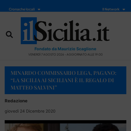
Cronache locali
Il Network
Fondato da Maurizio Scaglione
VENERDÌ 7 AGOSTO 2026 - AGGIORNATO ALLE 19:00
MINARDO COMMISSARIO LEGA, PAGANO:
“LA SICILIA AI SICILIANI È IL REGALO DI
MATTEO SALVINI”
Redazione
giovedì 24 Dicembre 2020