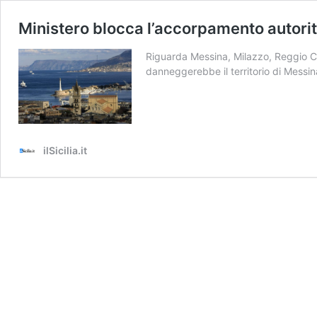
Ministero blocca l’accorpamento autorit
Riguarda Messina, Milazzo, Reggio Ca
danneggerebbe il territorio di Messin
ilSicilia.it