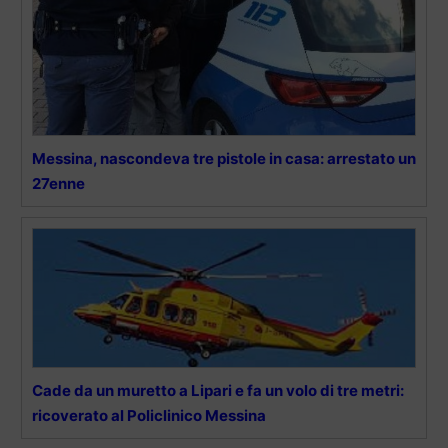
Messina, nascondeva tre pistole in casa: arrestato un
27enne
Cade da un muretto a Lipari e fa un volo di tre metri:
ricoverato al Policlinico Messina