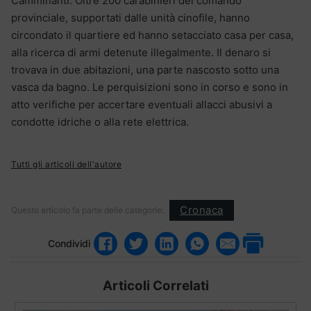
Camminanti. Oltre 200 carabinieri del comando
provinciale, supportati dalle unità cinofile, hanno
circondato il quartiere ed hanno setacciato casa per casa,
alla ricerca di armi detenute illegalmente. Il denaro si
trovava in due abitazioni, una parte nascosto sotto una
vasca da bagno. Le perquisizioni sono in corso e sono in
atto verifiche per accertare eventuali allacci abusivi a
condotte idriche o alla rete elettrica.
Tutti gli articoli dell'autore
Cronaca
Questo articolo fa parte delle categorie:
Condividi
Articoli Correlati