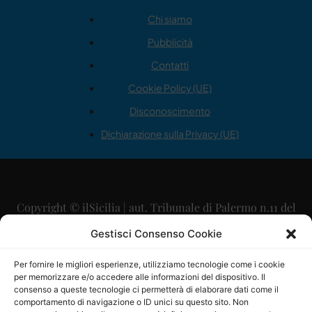
Chi siamo
Pubblicità
Contatti
Cookie Policy (UE)
Disconoscimento
Dichiarazione sulla Privacy (UE)
Copyright © ilSicilia | aut. Tribunale di Palermo n.11 del
29/09/2015
Gestisci Consenso Cookie
Editore: Mercurio Comunicazione Soc. Coop. A.R.L.
Per fornire le migliori esperienze, utilizziamo tecnologie come i cookie
per memorizzare e/o accedere alle informazioni del dispositivo. Il
Direttore Editoriale: Maurizio Scaglione
consenso a queste tecnologie ci permetterà di elaborare dati come il
comportamento di navigazione o ID unici su questo sito. Non