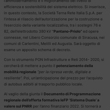
l’ammodernamento e il miglioramento del livello di
efficienza e sostenibilità del sistema elettrico. Si inserisce,
in questo contesto, la Società Terna Rete Italia S.p.A. per
l’intesa al rilascio dell’autorizzazione per la costruzione e
l’esercizio della variante localizzativa, tra i sostegni 76 e
82, dell’elettrodotto 380 kV “
Pantano-Priolo”
ed opere
connesse, nel Libero Consorzio comunale di Siracusa, nei
comuni di Carlentini, Melilli ed Augusta. Sarà oggetto di
esame un apposito schema di decreto.
Con lo strumento PON Infrastrutture e Reti 2014- 2020, si
cercherà di mettere a punto il
potenziamento della
mobilità regionale
“per la ripresa verde, digitale e
resiliente”.
Poi, un’anticipazione del prezzo per l’acquisto
di autobus adibiti al trasporto pubblico locale.
Al vaglio della giunta il
Documento di Programmazione
regionale dell’offerta formativa IeFP ‘Sistema Duale’ a
valere sul PNRR
per l’anno finanziario 2022. Si tornerà a