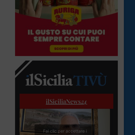
ilSiciliaNews
24
Fai clic per accettare i