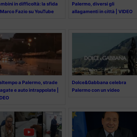
mbini in difficoltà: la sfida
Palermo, diversi gli
 Marco Fazio su YouTube
allagamenti in città | VIDEO
ltempo a Palermo, strade
Dolce&Gabbana celebra
lagate e auto intrappolate |
Palermo con un video
IDEO