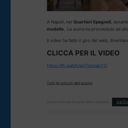
A Napoli, nei
Quartieri Spagnoli
, durant
modelle
. La suora ha provveduto ad all
Il video ha fatto il giro del web, diventan
CLICCA PER IL VIDEO
https://fb.watch/ekTbsmap73/
Tutti gli articoli dell'autore
daiSo
Questo articolo fa parte delle categorie: