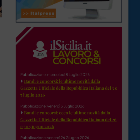
Pubblicazione: mercoledì 8 Luglio 2026
Bandi e concorsi: le ultime novità dalla
Gazzetta Ufficiale della Repubblica Italiana del 3 e
7 luglio 2026
Pubblicazione: venerdì 3 Luglio 2026
Bandi e concorsi: ecco le ultime novità dalla
Gazzetta Ufficiale della Repubblica Italiana del 26
e 30 giugno 2026
Pubblicazione: venerdì 26 Giugno 2026