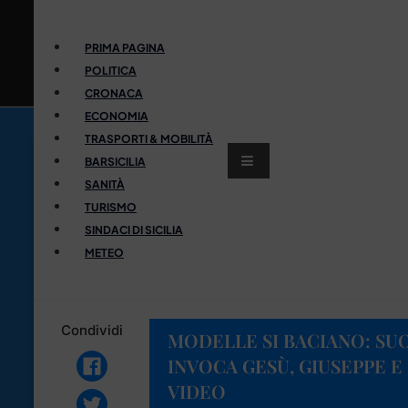
PRIMA PAGINA
POLITICA
CRONACA
ECONOMIA
TRASPORTI & MOBILITÀ
BARSICILIA
SANITÀ
TURISMO
SINDACI DI SICILIA
METEO
Condividi
MODELLE SI BACIANO: SU
INVOCA GESÙ, GIUSEPPE E
VIDEO