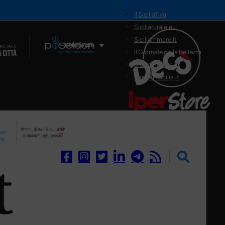
il SiciliaTivù
Siciliarurale.eu
Siciliammare.it
Il Network
Il Giornale della Bellezza
Siciliamedica.it
Sanitainsicilia.it