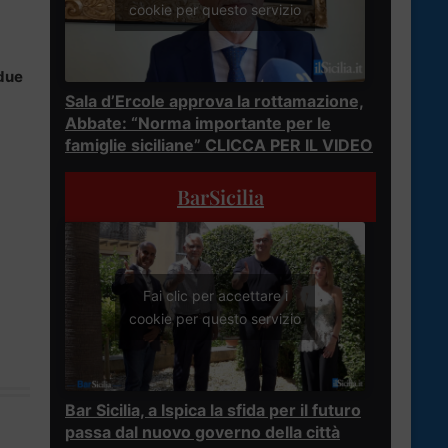
cookie per questo servizio
 due
Sala d’Ercole approva la rottamazione,
Abbate: “Norma importante per le
famiglie siciliane” CLICCA PER IL VIDEO
BarSicilia
Fai clic per accettare i
cookie per questo servizio
Bar Sicilia, a Ispica la sfida per il futuro
passa dal nuovo governo della città