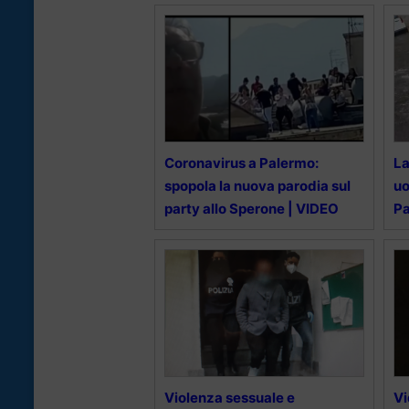
Coronavirus a Palermo:
La
spopola la nuova parodia sul
uo
party allo Sperone | VIDEO
Pa
Violenza sessuale e
Vi