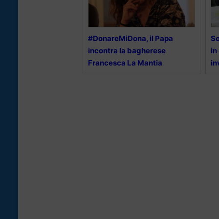
#DonareMiDona, il Papa
So
incontra la bagherese
in
Francesca La Mantia
in