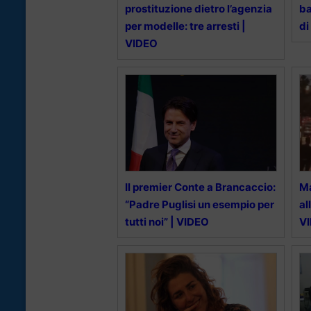
prostituzione dietro l’agenzia
ba
per modelle: tre arresti |
di
VIDEO
Il premier Conte a Brancaccio:
Ma
“Padre Puglisi un esempio per
al
tutti noi” | VIDEO
V