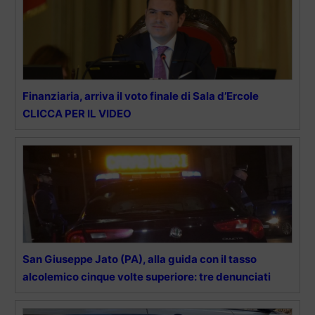
Finanziaria, arriva il voto finale di Sala d’Ercole
CLICCA PER IL VIDEO
San Giuseppe Jato (PA), alla guida con il tasso
alcolemico cinque volte superiore: tre denunciati