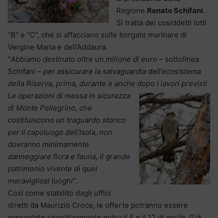
Regione
Renato Schifani.
Si tratta dei cosiddetti lotti
“B” e “C”, che si affacciano sulle borgate marinare di
Vergine Maria e dell’Addaura.
“
Abbiamo destinato oltre un milione di euro
– sottolinea
Schifani –
per assicurare la salvaguardia dell’ecosistema
della Riserva, prima, durante e anche dopo i lavori previsti.
Le
operazioni di messa in sicurezza
di Monte Pellegrino, che
costituiscono un traguardo storico
per il capoluogo dell’Isola, non
dovranno minimamente
danneggiare flora e fauna, il grande
patrimonio vivente di quei
meravigliosi luoghi”
.
Così come stabilito dagli uffici
diretti da Maurizio Croce, le offerte potranno essere
presentate rispettivamente entro il 5 e il 12 di aprile. Già