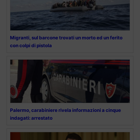
Migranti, sul barcone trovati un morto ed un ferito
con colpi di pistola
Palermo, carabiniere rivela informazioni a cinque
indagati: arrestato