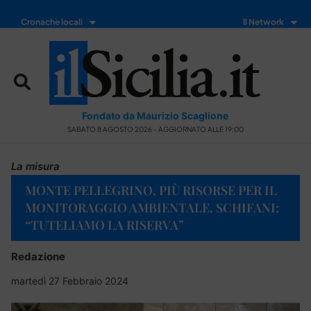
Cronache locali
Il Network
Fondato da Maurizio Scaglione
SABATO 8 AGOSTO 2026 - AGGIORNATO ALLE 19:00
La misura
MONTE PELLEGRINO, PIÙ RISORSE PER IL
MONITORAGGIO AMBIENTALE. SCHIFANI:
“TUTELIAMO LA RISERVA”
Redazione
martedì 27 Febbraio 2024