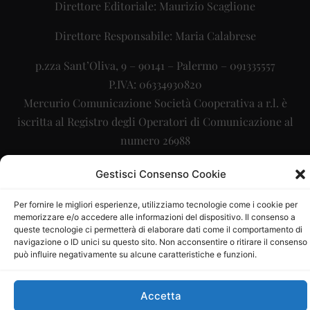
Direttore Editoriale: Maurizio Scaglione
Direttore Responsabile: Maria Calabrese
p.zza Sant’Oliva, 9 – 90141 – Palermo – 091335557
P.IVA: 06334930820
Mercurio Comunicazione Società Cooperativa a r.l. è
iscritta al Registro degli Operatori di Comunicazione al
numero 26988
Sito gestito da
La Digitale srl
–
info@ladigitale.it
Gestisci Consenso Cookie
Per fornire le migliori esperienze, utilizziamo tecnologie come i cookie per
memorizzare e/o accedere alle informazioni del dispositivo. Il consenso a
queste tecnologie ci permetterà di elaborare dati come il comportamento di
navigazione o ID unici su questo sito. Non acconsentire o ritirare il consenso
può influire negativamente su alcune caratteristiche e funzioni.
Accetta