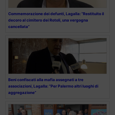
Commemorazione dei defunti, Lagalla: “Restituito il
decoro al cimitero dei Rotoli, una vergogna
cancellata”
Beni confiscati alla mafia assegnati a tre
associazioni, Lagalla: “Per Palermo altri luoghi di
aggregazione”