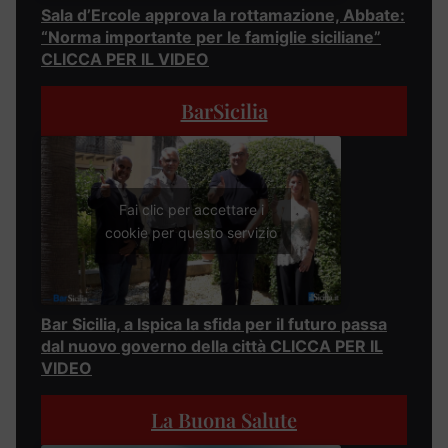
Sala d’Ercole approva la rottamazione, Abbate:
“Norma importante per le famiglie siciliane”
CLICCA PER IL VIDEO
BarSicilia
Fai clic per accettare i
cookie per questo servizio
Bar Sicilia, a Ispica la sfida per il futuro passa
dal nuovo governo della città CLICCA PER IL
VIDEO
La Buona Salute