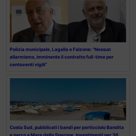
Polizia municipale, Lagalla e Falzone: “Nessun
allarmismo, imminente il contratto full-time per
centoventi vigili”
Costa Sud, pubblicati i bandi per porticciolo Bandita
e parco a Mare dello Sperone, investimenti per 36