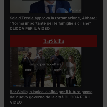
Sala d’Ercole approva la rottamazione, Abbate:
“Norma importante per le famiglie siciliane”
CLICCA PER IL VIDEO
BarSicilia
Fai clic per accettare i
cookie per questo servizio
Bar Sicilia, a Ispica la sfida per il futuro passa
dal nuovo governo della città CLICCA PER IL
VIDEO