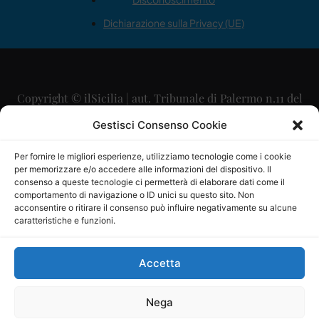
Dichiarazione sulla Privacy (UE)
Copyright © ilSicilia | aut. Tribunale di Palermo n.11 del
29/09/2015
Gestisci Consenso Cookie
Editore: Mercurio Comunicazione Soc. Coop. A.R.L.
Per fornire le migliori esperienze, utilizziamo tecnologie come i cookie
per memorizzare e/o accedere alle informazioni del dispositivo. Il
Direttore Editoriale: Maurizio Scaglione
consenso a queste tecnologie ci permetterà di elaborare dati come il
comportamento di navigazione o ID unici su questo sito. Non
Direttore Responsabile: Maria Calabrese
acconsentire o ritirare il consenso può influire negativamente su alcune
caratteristiche e funzioni.
p.zza Sant’Oliva, 9 – 90141 – Palermo – 091335557
P.IVA: 06334930820
Accetta
Mercurio Comunicazione Società Cooperativa a r.l. è
iscritta al Registro degli Operatori di Comunicazione al
Nega
numero 26988