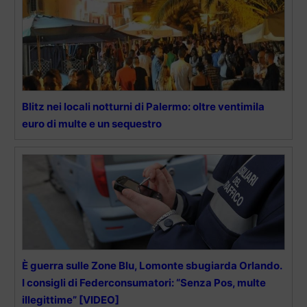
Blitz nei locali notturni di Palermo: oltre ventimila
euro di multe e un sequestro
È guerra sulle Zone Blu, Lomonte sbugiarda Orlando.
I consigli di Federconsumatori: “Senza Pos, multe
illegittime” [VIDEO]