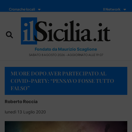
Cronache locali
Il Network
Fondato da Maurizio Scaglione
SABATO 8 AGOSTO 2026 - AGGIORNATO ALLE 19:07
MUORE DOPO AVER PARTECIPATO AL
COVID-PARTY: “PENSAVO FOSSE TUTTO
FALSO”
Roberto Roccia
lunedì 13 Luglio 2020