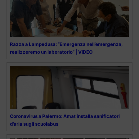
Razza a Lampedusa: “Emergenza nell’emergenza,
realizzeremo un laboratorio” | VIDEO
Coronavirus a Palermo: Amat installa sanificatori
d’aria sugli scuolabus