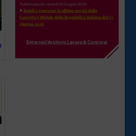
Pubblicazione: venerdì 26 Giugno 2026
Bandi e concorsi: le ultime novità dalla
Gazzetta Ufficiale della Repubblica Italiana del 23
giugno 2026
Entra nell'Archivio Lavoro & Concorsi
)