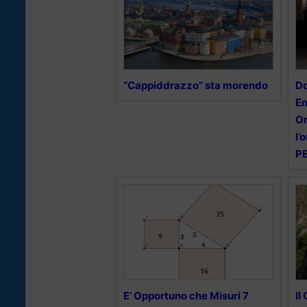
“Cappiddrazzo” sta morendo
Do
Em
Or
l’
PE
E’ Opportuno che Misuri 7
Il