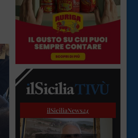
ilSiciliaNews
24