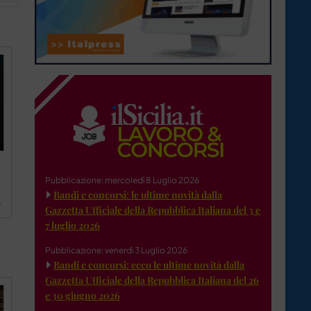
Pubblicazione: mercoledì 8 Luglio 2026
Bandi e concorsi: le ultime novità dalla
A
Gazzetta Ufficiale della Repubblica Italiana del 3 e
7 luglio 2026
Pubblicazione: venerdì 3 Luglio 2026
Bandi e concorsi: ecco le ultime novità dalla
Gazzetta Ufficiale della Repubblica Italiana del 26
e 30 giugno 2026