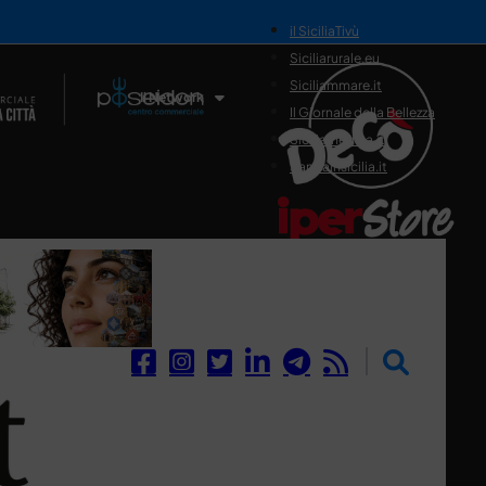
il SiciliaTivù
Siciliarurale.eu
Siciliammare.it
Il Network
Il Giornale della Bellezza
Siciliamedica.it
Sanitainsicilia.it