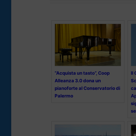
“Acquista un tasto”, Coop
Il
Alleanza 3.0 dona un
Sc
pianoforte al Conservatorio di
ca
Palermo
Ap
si
se