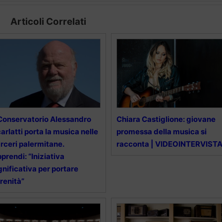
Articoli Correlati
 Conservatorio Alessandro
Chiara Castiglione: giovane
arlatti porta la musica nelle
promessa della musica si
rceri palermitane.
racconta | VIDEOINTERVIST
prendi: “Iniziativa
gnificativa per portare
renità”