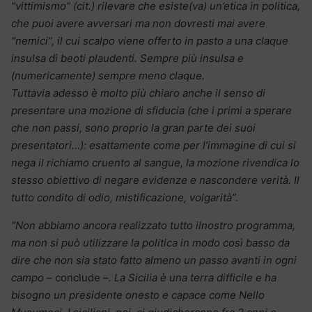
“vittimismo” (cit.) rilevare che esiste(va) un’etica in politica,
che puoi avere avversari ma non dovresti mai avere
“nemici”, il cui scalpo viene offerto in pasto a una claque
insulsa dì beoti plaudenti. Sempre più insulsa e
(numericamente) sempre meno claque.
Tuttavia adesso è molto più chiaro anche il senso di
presentare una mozione di sfiducia (che i primi a sperare
che non passi, sono proprio la gran parte dei suoi
presentatori…): esattamente come per l’immagine di cui si
nega il richiamo cruento al sangue, la mozione rivendica lo
stesso obiettivo di negare evidenze e nascondere verità. Il
tutto condito di odio, mistificazione, volgarità”.
“Non abbiamo ancora realizzato tutto il
nostro programma,
ma non si può utilizzare la politica in modo così basso da
dire che non sia stato fatto almeno un passo avanti in ogni
campo
– conclude –
.
La Sicilia è una terra difficile e ha
bisogno un presidente onesto e capace come Nello