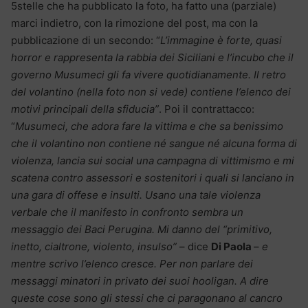
5stelle che ha pubblicato la foto, ha fatto una (parziale)
marci indietro, con la rimozione del post, ma con la
pubblicazione di un secondo: “
L’immagine è forte, quasi
horror e rappresenta la rabbia dei Siciliani e l’incubo che il
governo Musumeci gli fa vivere quotidianamente. Il retro
del volantino (nella foto non si vede) contiene l’elenco dei
motivi principali della sfiducia”
. Poi il contrattacco:
“
Musumeci, che adora fare la vittima e che sa benissimo
che il volantino non contiene né sangue né alcuna forma di
violenza, lancia sui social una campagna di vittimismo e mi
scatena contro assessori e sostenitori i quali si lanciano in
una gara di offese e insulti. Usano una tale violenza
verbale che il manifesto in confronto sembra un
messaggio dei Baci Perugina. Mi danno del “primitivo,
inetto, cialtrone, violento, insulso”
– dice
Di Paola
–
e
mentre scrivo l’elenco cresce. Per non parlare dei
messaggi minatori in privato dei suoi hooligan.
A dire
queste cose sono gli stessi che ci paragonano al cancro