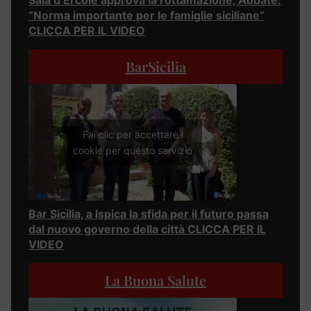
“Norma importante per le famiglie siciliane”
CLICCA PER IL VIDEO
BarSicilia
Fai clic per accettare i
cookie per questo servizio
Bar Sicilia, a Ispica la sfida per il futuro passa
dal nuovo governo della città CLICCA PER IL
VIDEO
La Buona Salute