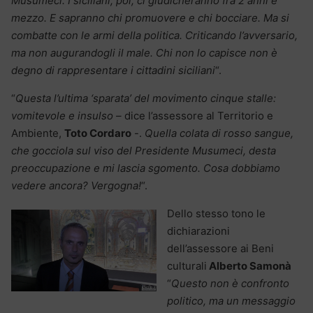
Musumeci. I siciliani, poi, ci giudicheranno fra 2 anni e
mezzo. E sapranno chi promuovere e chi bocciare. Ma si
combatte con le armi della politica. Criticando l’avversario,
ma non augurandogli il male. Chi non lo capisce non è
degno di rappresentare i cittadini siciliani
“.
“
Questa l’ultima ‘sparata’ del movimento cinque stalle:
vomitevole e insulso –
dice l’assessore al Territorio e
Ambiente,
Toto Cordaro
-.
Quella colata di rosso sangue,
che gocciola sul viso del Presidente Musumeci, desta
preoccupazione e mi lascia sgomento. Cosa dobbiamo
vedere ancora? Vergogna!
“.
Dello stesso tono le
dichiarazioni
dell’assessore ai Beni
culturali
Alberto Samonà
“
Questo non è confronto
politico, ma un messaggio