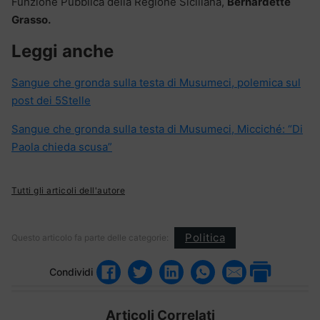
Funzione Pubblica della Regione Siciliana,
Bernardette
Grasso.
Leggi anche
Sangue che gronda sulla testa di Musumeci, polemica sul
post dei 5Stelle
Sangue che gronda sulla testa di Musumeci, Micciché: “Di
Paola chieda scusa”
Tutti gli articoli dell'autore
Politica
Questo articolo fa parte delle categorie:
Condividi
Articoli Correlati