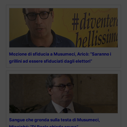
Mozione di sfiducia a Musumeci, Aricò: “Saranno i
grillini ad essere sfiduciati dagli elettori”
Sangue che gronda sulla testa di Musumeci,
Micciché: “Di Paola chieda scusa”