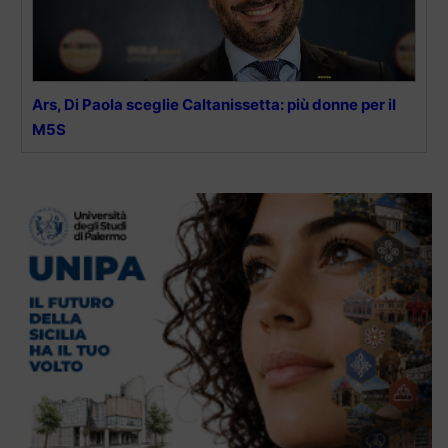
Ars, Di Paola sceglie Caltanissetta: più donne per il
M5S