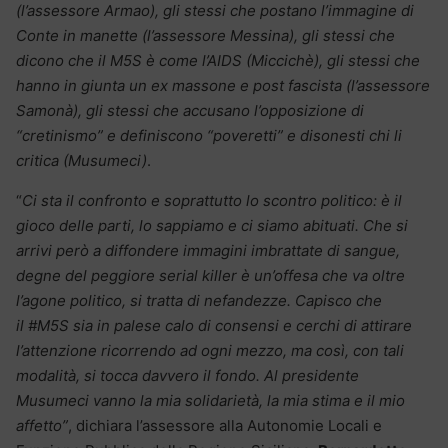
(l’assessore Armao), gli stessi che postano l’immagine di
Conte in manette (l’assessore Messina), gli stessi che
dicono che il M5S è come l’AIDS (Miccichè), gli stessi che
hanno in giunta un ex massone e post fascista (l’assessore
Samonà), gli stessi che accusano l’opposizione di
“cretinismo” e definiscono “poveretti” e disonesti chi li
critica (Musumeci)
.
“
Ci sta il confronto e soprattutto lo scontro politico: è il
gioco delle parti, lo sappiamo e ci siamo abituati. Che si
arrivi però a diffondere immagini imbrattate di sangue,
degne del peggiore serial killer è un’offesa che va oltre
l’agone politico, si tratta di nefandezze. Capisco che
il #M5S sia in palese calo di consensi e cerchi di attirare
l’attenzione ricorrendo ad ogni mezzo, ma così, con tali
modalità, si tocca davvero il fondo. Al presidente
Musumeci vanno la mia solidarietà, la mia stima e il mio
affetto”
, dichiara l’assessore alla Autonomie Locali e