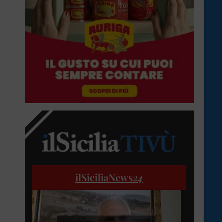
ilSiciliaNews
24