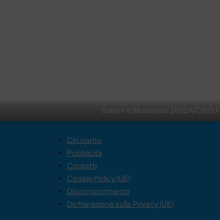
Salvini e Musumeci [ANSA/CIRO 
Chi siamo
Pubblicità
Contatti
Cookie Policy (UE)
Disconoscimento
Dichiarazione sulla Privacy (UE)