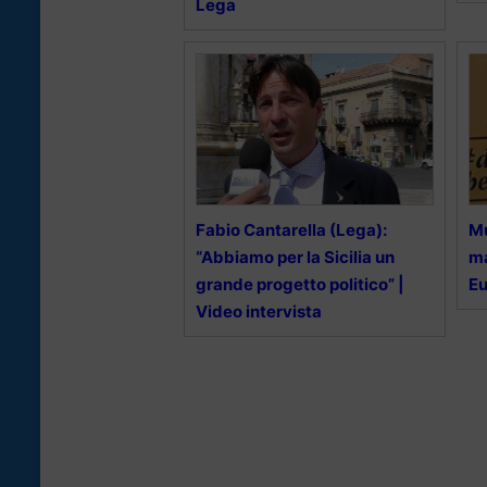
Lega
Fabio Cantarella (Lega):
Mu
“Abbiamo per la Sicilia un
ma
grande progetto politico” |
E
Video intervista