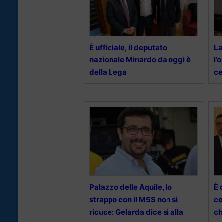
È ufficiale, il deputato
La
nazionale Minardo da oggi è
l’
della Lega
ce
Palazzo delle Aquile, lo
È 
strappo con il M5S non si
co
ricuce: Gelarda dice sì alla
ch