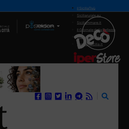
il SiciliaTivù
Siciliarurale.eu
Siciliammare.it
Il Network
Il Giornale della Bellezza
Siciliamedica.it
Sanitainsicilia.it