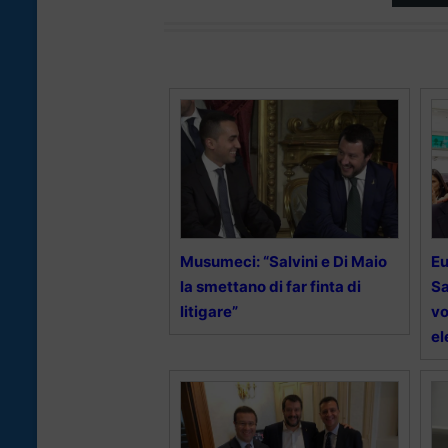
Musumeci: “Salvini e Di Maio
Eu
la smettano di far finta di
Sa
litigare”
vo
el