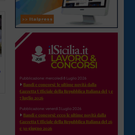
e
Pubblicazione: mercoledì 8 Luglio 2026
Bandi e concorsi: le ultime novità dalla
Gazzetta Ufficiale della Repubblica Italiana del 3 e
7 luglio 2026
Pubblicazione: venerdì 3 Luglio 2026
Bandi e concorsi: ecco le ultime novità dalla
Gazzetta Ufficiale della Repubblica Italiana del 26
e 30 giugno 2026