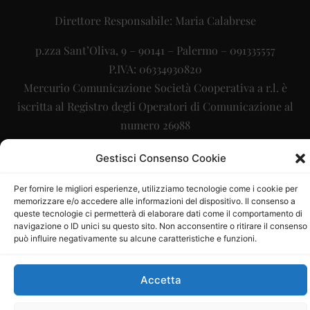
Direttore Responsabile: Maria Calabrese
p.zza Sant’Oliva, 9 – 90141 – Palermo – 091335557
P.IVA: 06334930820
Mercurio Comunicazione Società Cooperativa a r.l. è
iscritta al Registro degli Operatori di Comunicazione al
numero 26988
Sito gestito da
La Digitale srl
–
info@ladigitale.it
Gestisci Consenso Cookie
Per fornire le migliori esperienze, utilizziamo tecnologie come i cookie per
memorizzare e/o accedere alle informazioni del dispositivo. Il consenso a
queste tecnologie ci permetterà di elaborare dati come il comportamento di
navigazione o ID unici su questo sito. Non acconsentire o ritirare il consenso
può influire negativamente su alcune caratteristiche e funzioni.
Accetta