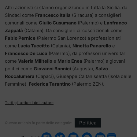
Altri azionisti si stanno organizzando in tutta la Sicilia: da
Sindaci come
Francesco Italia
(Siracusa) a consiglieri
comunali come
Giulio Cusumano
(Palermo) e
Lanfranco
Zappalà
(Catania). Da consiglieri circoscrizionali come
Fabio Pernice
(Palermo San Lorenzo) a professionisti
come
Lucia Tuccitto
(Catania),
Ninetta Panarello
e
Francesco De Luca
(Palermo), da professori universitari
come
Valeria Militello
e
Mario Enea
(Palermo) a giovani
politici come
Giovanni Bonnici
(Augusta),
Salvo
Roccalumera
(Capaci), Giuseppe Caltanissetta (Isola delle
Femmine)
Federica Tarantino
(Palermo ZEN).
Tutti gli articoli dell'autore
Politica
Questo articolo fa parte delle categorie: