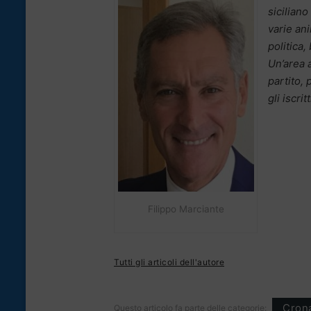
siciliano
varie an
politica,
Un’area 
partito,
gli iscri
Filippo Marciante
Tutti gli articoli dell'autore
Cron
Questo articolo fa parte delle categorie: