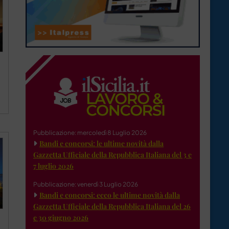
Pubblicazione: mercoledì 8 Luglio 2026
Bandi e concorsi: le ultime novità dalla
Gazzetta Ufficiale della Repubblica Italiana del 3 e
7 luglio 2026
Pubblicazione: venerdì 3 Luglio 2026
Bandi e concorsi: ecco le ultime novità dalla
Gazzetta Ufficiale della Repubblica Italiana del 26
e 30 giugno 2026