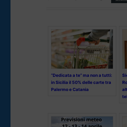
“Dedicata a te” ma non a tutti:
Si
in Sicilia il 50% delle carte tra
Ro
Palermo e Catania
al
te