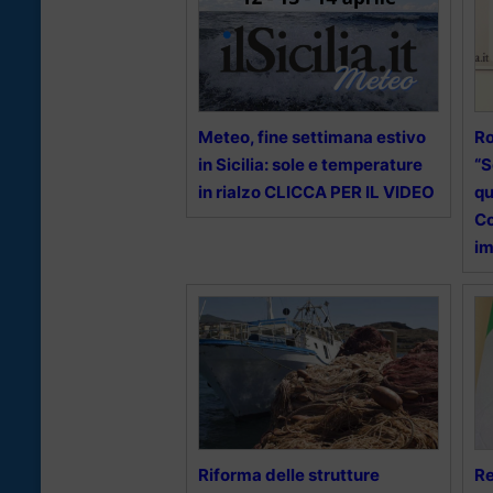
Meteo, fine settimana estivo
Ro
in Sicilia: sole e temperature
“S
in rialzo CLICCA PER IL VIDEO
qu
Co
im
Riforma delle strutture
Re