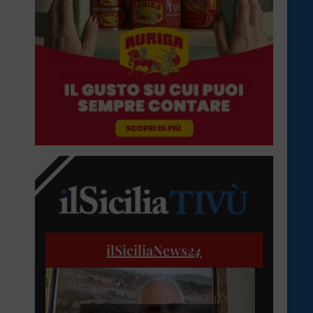
ilSiciliaNews
24