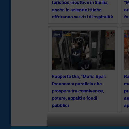
turistico-ricettive in Sicilia,
“M
anche le aziende ittiche
or
offriranno servizi di ospitalità
fa
Rapporto Dia, “Mafia Spa”:
Ra
l’economia parallela che
ma
prospera tra connivenze,
pr
potere, appalti e fondi
ag
pubblici
ap