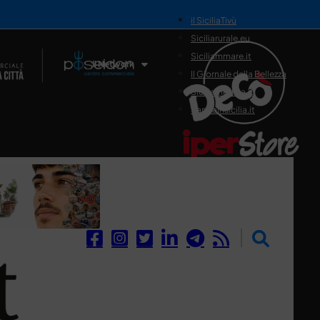
il SiciliaTivù
Siciliarurale.eu
Siciliammare.it
Il Network
Il Giornale della Bellezza
Siciliamedica.it
Sanitainsicilia.it