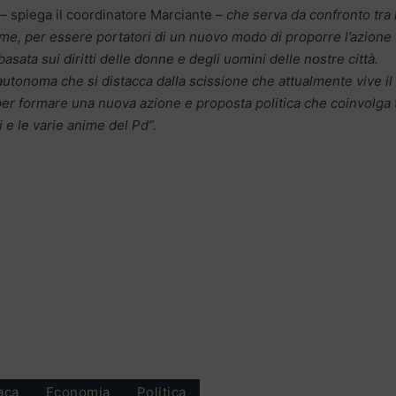
 –
spiega il coordinatore Marciante –
che serva da confronto tra 
ime, per essere portatori di un nuovo modo di proporre l’azione
 basata sui diritti delle donne e degli uomini delle nostre città.
autonoma che si distacca dalla scissione che attualmente vive il
 per formare una nuova azione e proposta politica che coinvolga t
tti e le varie anime del Pd”.
aca
Economia
Politica