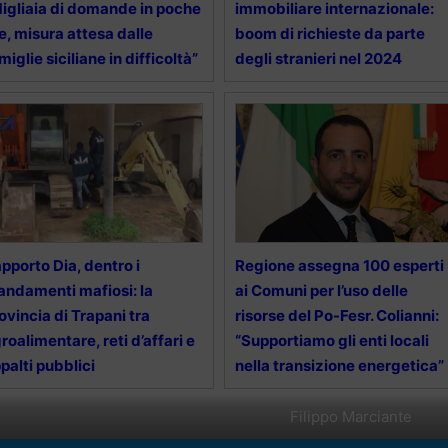
igliaia di domande in poche
immobiliare internazionale:
e, misura attesa dalle
boom di richieste da parte
miglie siciliane in difficoltà”
degli stranieri nel 2024
pporto Dia, dentro i
Regione assegna 100 esperti
ndamenti mafiosi: la
ai Comuni per l’uso delle
ovincia di Trapani tra
risorse del Po-Fesr. Colianni:
roalimentare, reti d’affari e
“Supportiamo gli enti locali
palti pubblici
nella transizione energetica”
Filippo Marciante