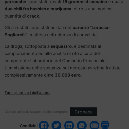
parrucche
sono stati trovati
16 grammi di cocaina
e quasi
due chili fra hashish e marijuana
, oltre a una modica
quantità di
crack
.
Gli arrestati sono stati portati nel
carcere “Lorusso-
Pagliarelli”
in attesa dell’udienza di convalida.
La droga, sottoposta a
sequestro
, è destinata al
campionamento ed alle analisi di rito a cura del
competente Laboratorio del Comando Provinciale.
L’immissione delle sostanze sul mercato avrebbe fruttato
complessivamente oltre
30.000 euro
.
Tutti gli articoli dell'autore
Cronaca
Questo articolo fa parte delle categorie:
Condividi