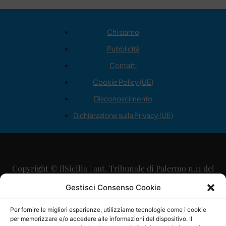
Chi siamo
Pubblicità
Contatti
Cookie Policy (UE)
Disconoscimento
Dichiarazione sulla Privacy (UE)
Copyright © ilSicilia | aut. Tribunale di Palermo n.11 del
29/09/2015
Gestisci Consenso Cookie
Editore: Mercurio Comunicazione Soc. Coop. A.R.L.
Per fornire le migliori esperienze, utilizziamo tecnologie come i cookie
per memorizzare e/o accedere alle informazioni del dispositivo. Il
Direttore Editoriale: Maurizio Scaglione