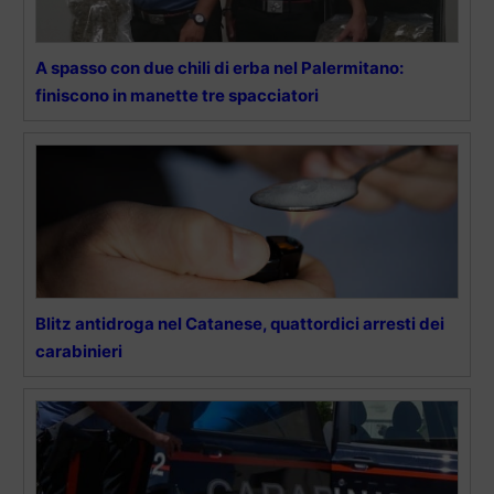
A spasso con due chili di erba nel Palermitano:
finiscono in manette tre spacciatori
Blitz antidroga nel Catanese, quattordici arresti dei
carabinieri