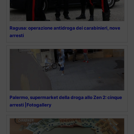
Ragusa: operazione antidroga dei carabinieri, nove
arresti
Palermo, supermarket della droga allo Zen 2: cinque
arresti |Fotogallery