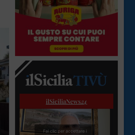
ilSiciliaNews
24
Fai clic per accettare i