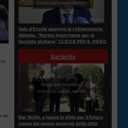
cookie per questo servizio
Sala d’Ercole approva la rottamazione,
Abbate: “Norma importante per le
famiglie siciliane” CLICCA PER IL VIDEO
BarSicilia
nte
Fai clic per accettare i
cookie per questo servizio
a del
Bar Sicilia, a Ispica la sfida per il futuro
passa dal nuovo governo della città