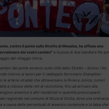
te, contro il ponte sullo Stretto di Messina, ha affisso uno
avvelenare dai vostri cantieri”
e la posa di due bandiere No po
caggio del villaggio Unrra.
antieri del ponte avranno sulle città dello Stretto
– dicono i No
do intorno ai lavori per il raddoppio ferroviario Giampilier-
 le arterie stradali che attraversano la Riviera Jonica, rumori
abita a ridosso delle reti di recinzione, fino ad arrivare alla
engono arsenico e altri metalloidi in quantità preoccupanti.
to registrato nel comune di Nizza di Sicilia, dove una ordinanz
le a causa delle percentuali di arsenico contenute e la talpa che