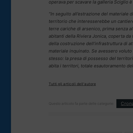
operava per scavare la galleria Sciglio è
“In seguito all’estrazione del materiale d
territorio che interesserebbe un cantiere
terre cariche di arsenico, prima senza a
abitanti della Riviera Jonica, coperta da 
della costruzione dell’infrastruttura di 
materiale inquinato. Se avessero voluto d
stesso: la presa di possesso del territori
abita i territori, totale esautoramento de
Tutti gli articoli dell'autore
Cron
Questo articolo fa parte delle categorie: