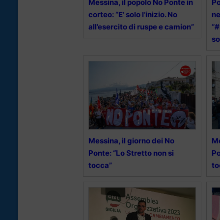
Messina, il popolo No Ponte in
Po
corteo: “E’ solo l’inizio. No
ne
all’esercito di ruspe e camion”
“#
so
Messina, il giorno dei No
Me
Ponte: “Lo Stretto non si
Po
tocca”
to