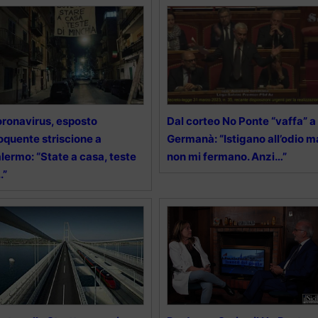
ronavirus, esposto
Dal corteo No Ponte “vaffa” a
oquente striscione a
Germanà: “Istigano all’odio m
lermo: “State a casa, teste
non mi fermano. Anzi…”
.”