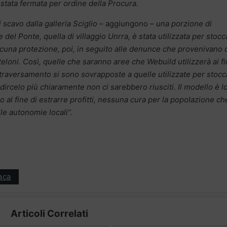
 stata fermata per ordine della Procura.
i scavo dalla galleria Sciglio
– aggiungono –
una porzione di
 del Ponte, quella di villaggio Unrra, è stata utilizzata per stocc
lcuna protezione, poi, in seguito alle denunce che provenivano 
teloni. Così, quelle che saranno aree che Webuild utilizzerà ai fi
attraversamento si sono sovrapposte a quelle utilizzate per stoc
ircelo più chiaramente non ci sarebbero riusciti. Il modello è l
o al fine di estrarre profitti, nessuna cura per la popolazione ch
lle autonomie locali”.
aca
Articoli Correlati