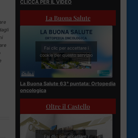
CLICCA PER IL VIDEO
La Buona Salute
are
dagli
ni
care
Fai clic per accettare i
o
cookie per questo servizio
e
La Buona Salute 63° puntata: Ortopedia
oncologica
Oltre il Castello
Fai clic per accettare i