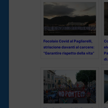
Focolaio Covid al Pagliarelli,
Co
striscione davanti al carcere:
el
“Garantire rispetto della vita”
Pa
di.