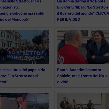
nte sullo Stretto, ecco i
Da donna Sarina il No Ponte
gazionisti:
Elio Conti Nibali: “Lo Stretto è
noncielodicono ma i soldi
il Bosforo del mondo” CLICC
no del Monopoli”
PER IL VIDEO
ssina, l’urlo del popolo No
Ponte, Accorinti incontra
nte: “Lo Stretto non si
Schlein, ma il fronte del No si
cca”
divide