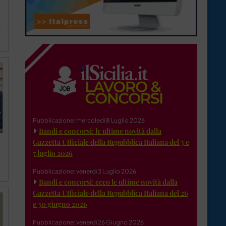
A
Pubblicazione: mercoledì 8 Luglio 2026
Bandi e concorsi: le ultime novità dalla
Gazzetta Ufficiale della Repubblica Italiana del 3 e
7 luglio 2026
Pubblicazione: venerdì 3 Luglio 2026
Bandi e concorsi: ecco le ultime novità dalla
Gazzetta Ufficiale della Repubblica Italiana del 26
e 30 giugno 2026
Pubblicazione: venerdì 26 Giugno 2026