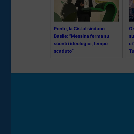
Ponte, la Cisl al sindaco
Or
Basile: “Messina ferma su
su
scontri ideologici, tempo
c’
scaduto”
Tu