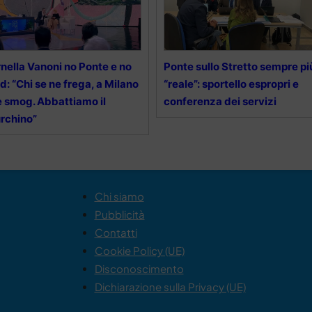
nella Vanoni no Ponte e no
Ponte sullo Stretto sempre pi
d: “Chi se ne frega, a Milano
“reale”: sportello espropri e
è smog. Abbattiamo il
conferenza dei servizi
rchino”
Chi siamo
Pubblicità
Contatti
Cookie Policy (UE)
Disconoscimento
Dichiarazione sulla Privacy (UE)