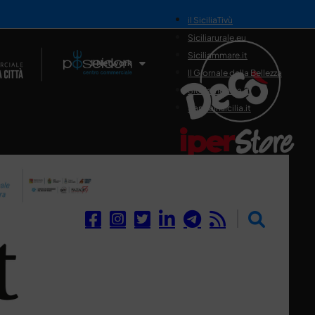
il SiciliaTivù
Siciliarurale.eu
Siciliammare.it
Il Network
Il Giornale della Bellezza
Siciliamedica.it
Sanitainsicilia.it