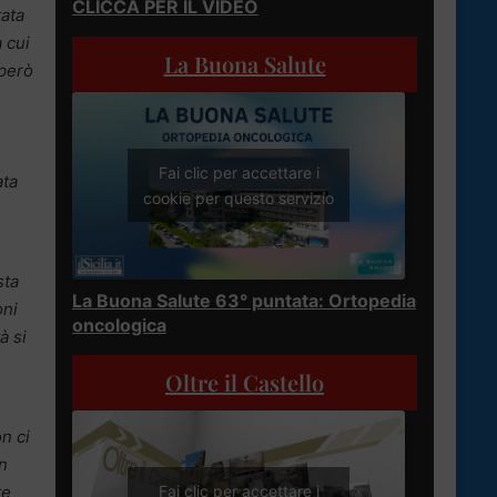
CLICCA PER IL VIDEO
tata
a cui
La Buona Salute
 però
Fai clic per accettare i
ata
cookie per questo servizio
sta
La Buona Salute 63° puntata: Ortopedia
oni
oncologica
à si
Oltre il Castello
n ci
n
Fai clic per accettare i
te