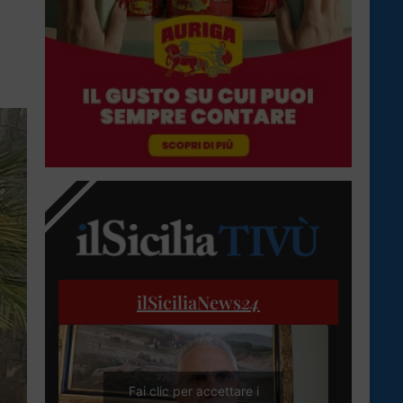
ilSiciliaNews
24
Fai clic per accettare i