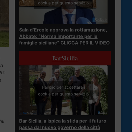
cookie per questo servizio
Sala d’Ercole approva la rottamazione,
Abbate: “Norma importante per le
famiglie siciliane” CLICCA PER IL VIDEO
BarSicilia
o
ri
15%
a
Fai clic per accettare i
cookie per questo servizio
Bar Sicilia, a Ispica la sfida per il futuro
dei
passa dal nuovo governo della città