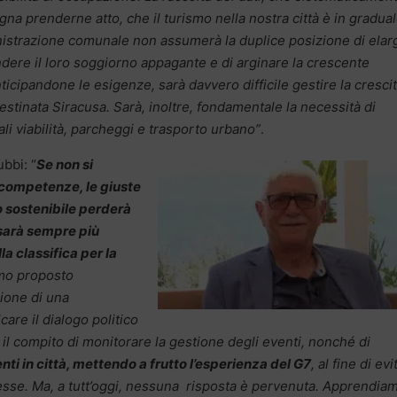
gna prenderne atto, che il turismo nella nostra città è in gradua
istrazione comunale non assumerà la duplice posizione di elar
endere il loro soggiorno appagante e di arginare la crescente
 anticipandone le esigenze, sarà davvero difficile gestire la cresci
destinata Siracusa. Sarà, inoltre, fondamentale la necessità di
li viabilità, parcheggi e trasporto urbano”
.
ubbi: “
Se non si
competenze, le giuste
mo sostenibile perderà
 sarà sempre più
la classifica per la
amo proposto
ione di una
are il dialogo politico
 il compito di monitorare la gestione degli eventi, nonché di
ti in città, mettendo a frutto l’esperienza del G7
, al fine di evi
esse. Ma, a tutt’oggi, nessuna risposta è pervenuta. Apprendia