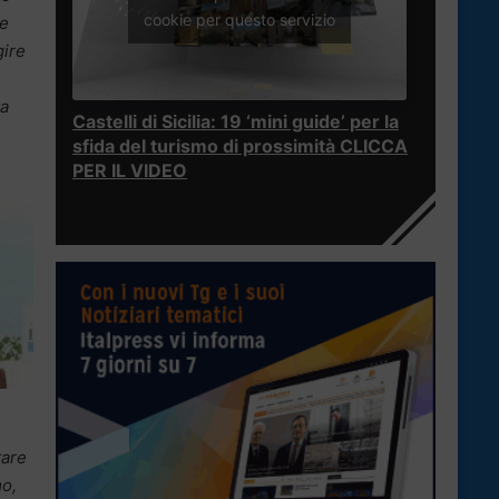
cookie per questo servizio
le
gire
ta
Castelli di Sicilia: 19 ‘mini guide’ per la
sfida del turismo di prossimità CLICCA
PER IL VIDEO
tare
mo,