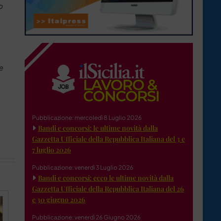
o
te
Pubblicazione: mercoledì 8 Luglio 2026
Bandi e concorsi: le ultime novità dalla
Gazzetta Ufficiale della Repubblica Italiana del 3 e
7 luglio 2026
Pubblicazione: venerdì 3 Luglio 2026
Bandi e concorsi: ecco le ultime novità dalla
Gazzetta Ufficiale della Repubblica Italiana del 26
e 30 giugno 2026
Pubblicazione: venerdì 26 Giugno 2026