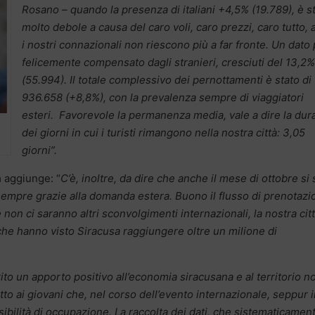
Rosano – quando la presenza di italiani +4,5% (19.789), è s
molto debole a causa del caro voli, caro prezzi, caro tutto, 
i nostri connazionali non riescono più a far fronte. Un dato
felicemente compensato dagli stranieri, cresciuti del 13,2%
(55.994). Il totale complessivo dei pernottamenti è stato di
936.658 (+8,8%), con la prevalenza sempre di viaggiatori
esteri. Favorevole la permanenza media, vale a dire la dur
dei giorni in cui i turisti rimangono nella nostra città: 3,05
giorni”.
a
aggiunge: “
C’è, inoltre, da dire che anche il mese di ottobre si 
mpre grazie alla domanda estera. Buono il flusso di prenotazi
on ci saranno altri sconvolgimenti internazionali, la nostra citt
 che hanno visto Siracusa raggiungere oltre un milione di
ito un apporto positivo all’economia siracusana e al territorio no
o ai giovani che, nel corso dell’evento internazionale, seppur i
bilità di occupazione. La raccolta dei dati, che sistematicamen