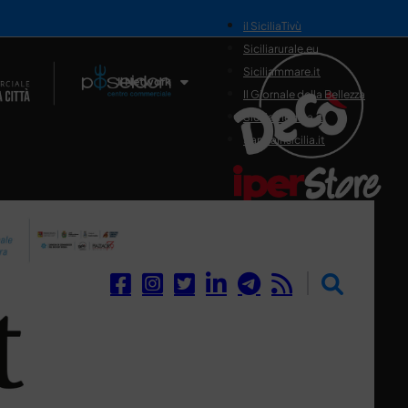
il SiciliaTivù
Siciliarurale.eu
Siciliammare.it
Il Network
Il Giornale della Bellezza
Siciliamedica.it
Sanitainsicilia.it