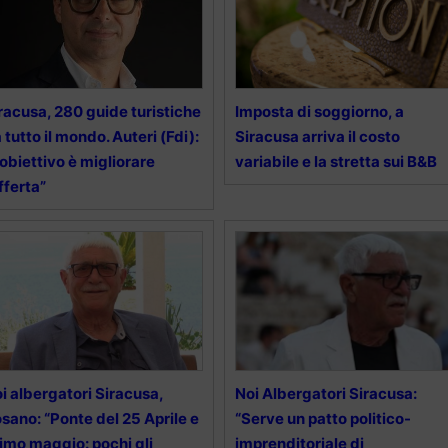
racusa, 280 guide turistiche
Imposta di soggiorno, a
 tutto il mondo. Auteri (Fdi):
Siracusa arriva il costo
’obiettivo è migliorare
variabile e la stretta sui B&B
offerta”
i albergatori Siracusa,
Noi Albergatori Siracusa:
sano: “Ponte del 25 Aprile e
“Serve un patto politico-
imo maggio: pochi gli
imprenditoriale di