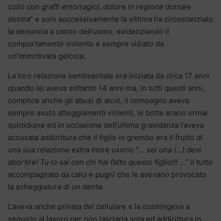
collo con graffi emorragici, dolore in regione dorsale
destra
” e solo successivamente la vittima ha circostanziato
la denuncia a carico dell’uomo, evidenziando il
comportamento violento e sempre viziato da
un’immotivata gelosia.
La loro relazione sentimentale era iniziata da circa 17 anni
quando lei aveva soltanto 14 anni ma, in tutti questi anni,
complice anche gli abusi di alcol, il compagno aveva
sempre avuto atteggiamenti violenti, le botte erano ormai
quotidiane ed in occasione dell’ultima gravidanza l’aveva
accusata addirittura che il figlio in grembo era il frutto di
una sua relazione extra more uxorio “
… sei una (…) devi
abortire! Tu lo sai con chi hai fatto questo figlio!!! …
” il tutto
accompagnato da calci e pugni che le avevano provocato
la scheggiatura di un dente.
L’aveva anche privata del cellulare e la costringeva a
seguirlo al lavoro per non lasciarla sola ed addirittura in