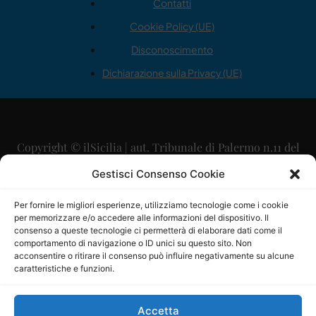
Contatti
Cookie Policy (UE)
Disconoscimento
Dichiarazione sulla Privacy (UE)
Copyright © ilSicilia | aut. Tribunale di Palermo n.11 del
29/09/2015
Gestisci Consenso Cookie
Editore: Mercurio Comunicazione Soc. Coop. A.R.L.
Per fornire le migliori esperienze, utilizziamo tecnologie come i cookie
per memorizzare e/o accedere alle informazioni del dispositivo. Il
Direttore Editoriale: Maurizio Scaglione
consenso a queste tecnologie ci permetterà di elaborare dati come il
comportamento di navigazione o ID unici su questo sito. Non
Direttore Responsabile: Maria Calabrese
acconsentire o ritirare il consenso può influire negativamente su alcune
caratteristiche e funzioni.
p.zza Sant’Oliva, 9 – 90141 – Palermo – 091335557
P.IVA: 06334930820
Accetta