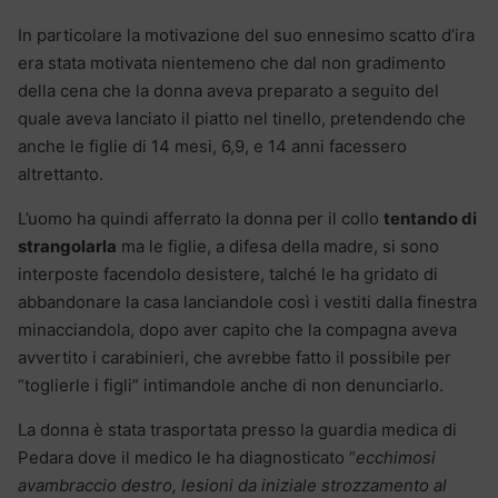
In particolare la motivazione del suo ennesimo scatto d’ira
era stata motivata nientemeno che dal non gradimento
della cena che la donna aveva preparato a seguito del
quale aveva lanciato il piatto nel tinello, pretendendo che
anche le figlie di 14 mesi, 6,9, e 14 anni facessero
altrettanto.
L’uomo ha quindi afferrato la donna per il collo
tentando di
strangolarla
ma le figlie, a difesa della madre, si sono
interposte facendolo desistere, talché le ha gridato di
abbandonare la casa lanciandole così i vestiti dalla finestra
minacciandola, dopo aver capito che la compagna aveva
avvertito i carabinieri, che avrebbe fatto il possibile per
“toglierle i figli” intimandole anche di non denunciarlo.
La donna è stata trasportata presso la guardia medica di
Pedara dove il medico le ha diagnosticato “
ecchimosi
avambraccio destro, lesioni da iniziale strozzamento al