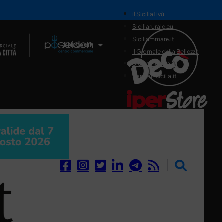
il SiciliaTivù
Siciliarurale.eu
Siciliammare.it
Il Network
Il Giornale della Bellezza
Siciliamedica.it
Sanitainsicilia.it