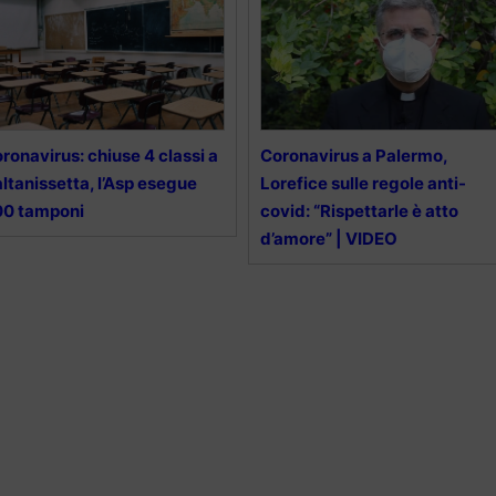
ronavirus: chiuse 4 classi a
Coronavirus a Palermo,
ltanissetta, l’Asp esegue
Lorefice sulle regole anti-
00 tamponi
covid: “Rispettarle è atto
d’amore” | VIDEO