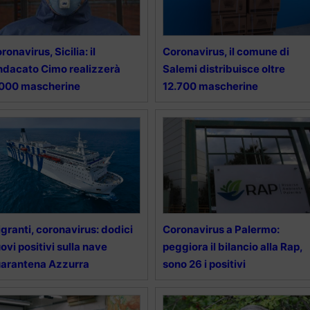
ronavirus, Sicilia: il
Coronavirus, il comune di
ndacato Cimo realizzerà
Salemi distribuisce oltre
.000 mascherine
12.700 mascherine
granti, coronavirus: dodici
Coronavirus a Palermo:
ovi positivi sulla nave
peggiora il bilancio alla Rap,
arantena Azzurra
sono 26 i positivi