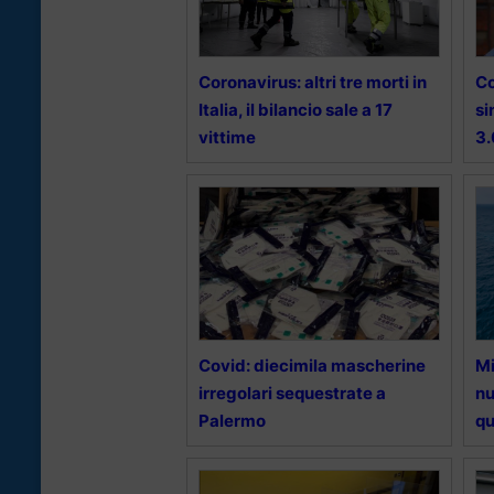
Coronavirus: altri tre morti in
Co
Italia, il bilancio sale a 17
si
vittime
3
Covid: diecimila mascherine
Mi
irregolari sequestrate a
nu
Palermo
qu