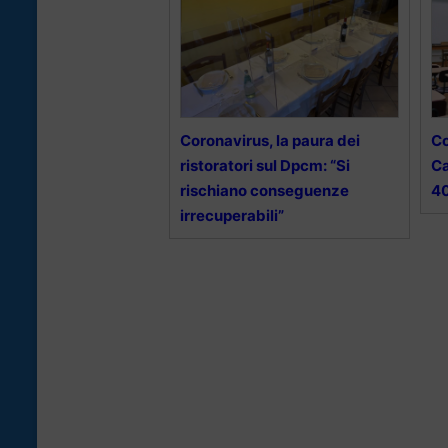
Coronavirus, la paura dei
Co
ristoratori sul Dpcm: “Si
Ca
rischiano conseguenze
4
irrecuperabili”