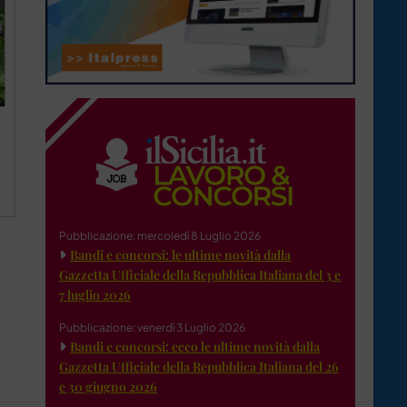
Pubblicazione: mercoledì 8 Luglio 2026
Bandi e concorsi: le ultime novità dalla
Gazzetta Ufficiale della Repubblica Italiana del 3 e
7 luglio 2026
Pubblicazione: venerdì 3 Luglio 2026
Bandi e concorsi: ecco le ultime novità dalla
Gazzetta Ufficiale della Repubblica Italiana del 26
e 30 giugno 2026