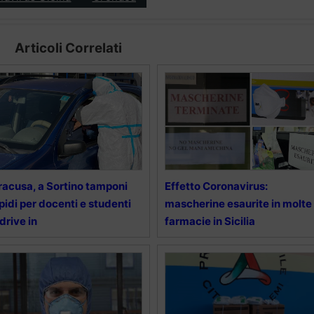
Articoli Correlati
racusa, a Sortino tamponi
Effetto Coronavirus:
pidi per docenti e studenti
mascherine esaurite in molte
 drive in
farmacie in Sicilia