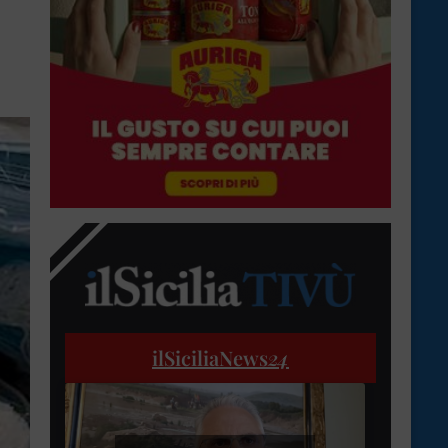
ilSiciliaNews
24