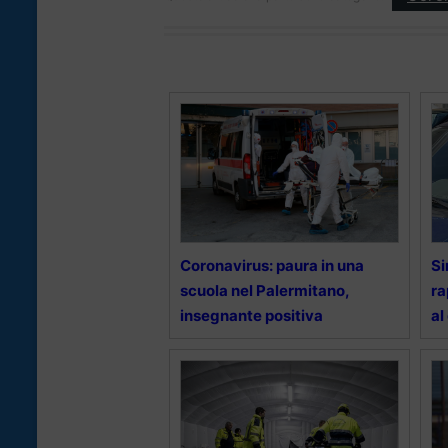
Coronavirus: paura in una
Si
scuola nel Palermitano,
ra
insegnante positiva
al