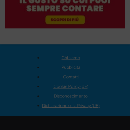
Chi siamo
Pubblicità
Contatti
Cookie Policy (UE)
Disconoscimento
Dichiarazione sulla Privacy (UE)