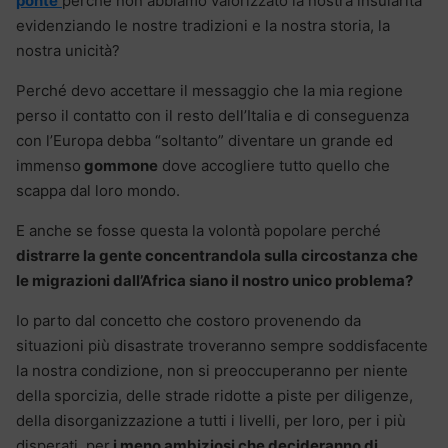
ponte
perché non abbiamo valorizzato la nostra insularità
evidenziando le nostre tradizioni e la nostra storia, la
nostra unicità?
Perché devo accettare il messaggio che la mia regione
perso il contatto con il resto dell’Italia e di conseguenza
con l’Europa debba “soltanto” diventare un grande ed
immenso
gommone
dove accogliere tutto quello che
scappa dal loro mondo.
E anche se fosse questa la volontà popolare perché
distrarre la gente concentrandola sulla circostanza che
le migrazioni dall’Africa siano il nostro unico problema?
Io parto dal concetto che costoro provenendo da
situazioni più disastrate troveranno sempre soddisfacente
la nostra condizione, non si preoccuperanno per niente
della sporcizia, delle strade ridotte a piste per diligenze,
della disorganizzazione a tutti i livelli, per loro, per i più
disperati, per
i meno ambiziosi che decideranno di