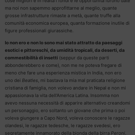
cose migliori e in realtà i fondi e le opportunità furono date
ma noi non sapemmo approfittarne al meglio, quante
grosse infrastrutture rimaste a metà, quante truffe alla
comunità economica europea, quanta formazione inutile di
figure professionali giurassiche.
Io non ero e non lo sono mai stato attratto da paesaggi
esotici e pittoreschi, da umidità tropicali, da deserti, da
commestibilità di insetti
(seppur da queste parti
abbonderebbero e come), non me ne poteva fregare di
meno che fare una esperienza mistica in India, non ero
uno dei
Beatles
, mi bastava la mia mal praticata religione
cristiana di famiglia, non volevo andare in Nepal e non mi
appassionava la vita dell’America Latina. Insomma non
avevo nessuna necessità di apparire alternativo creandomi
un personaggio, ero soltanto un giovane che prima o poi
voleva giungere a Capo Nord, voleva conoscere le ragazze
olandesi, le ragazze tedesche, le ragazze svedesi, ero
segretamente innamorato della bionda della birra
Peroni
,