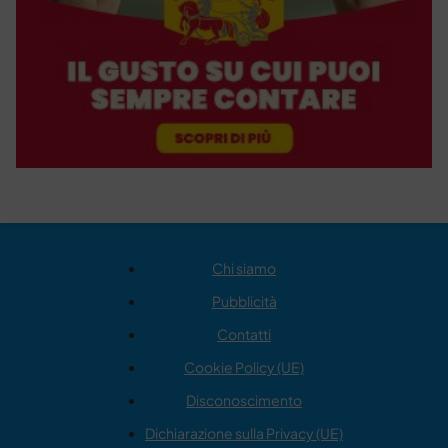
Chi siamo
Pubblicità
Contatti
Cookie Policy (UE)
Disconoscimento
Dichiarazione sulla Privacy (UE)