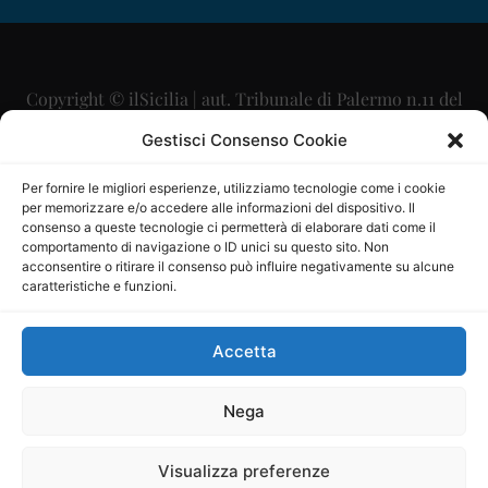
Copyright © ilSicilia | aut. Tribunale di Palermo n.11 del
29/09/2015
Gestisci Consenso Cookie
Editore: Mercurio Comunicazione Soc. Coop. A.R.L.
Per fornire le migliori esperienze, utilizziamo tecnologie come i cookie
per memorizzare e/o accedere alle informazioni del dispositivo. Il
Direttore Editoriale: Maurizio Scaglione
consenso a queste tecnologie ci permetterà di elaborare dati come il
comportamento di navigazione o ID unici su questo sito. Non
Direttore Responsabile: Maria Calabrese
acconsentire o ritirare il consenso può influire negativamente su alcune
caratteristiche e funzioni.
p.zza Sant’Oliva, 9 – 90141 – Palermo – 091335557
P.IVA: 06334930820
Accetta
Mercurio Comunicazione Società Cooperativa a r.l. è
iscritta al Registro degli Operatori di Comunicazione al
Nega
numero 26988
Visualizza preferenze
Sito gestito da
La Digitale srl
–
info@ladigitale.it