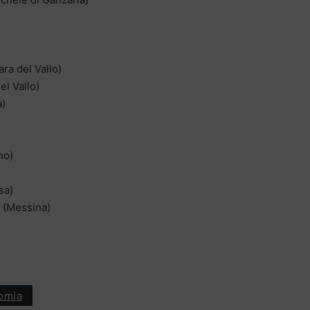
ra del Vallo)
el Vallo)
a)
no)
sa)
o (Messina)
omia