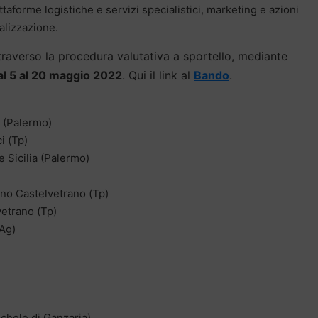
ttaforme logistiche e servizi specialistici, marketing e azioni
nalizzazione.
raverso la procedura valutativa a sportello, mediante
al 5 al 20 maggio 2022
. Qui il link al
Bando
.
y (Palermo)
i (Tp)
ce Sicilia (Palermo)
iano Castelvetrano (Tp)
vetrano (Tp)
(Ag)
ichele di Ganzaria)