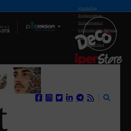
il SiciliaTivù
Siciliarurale.eu
Siciliammare.it
Il Network
Il Giornale della Bellezza
Siciliamedica.it
Sanitainsicilia.it