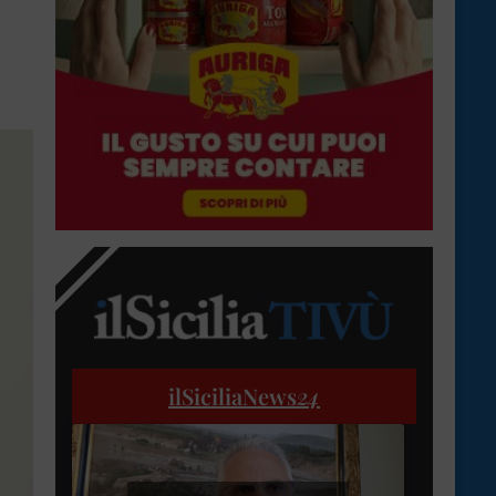
ilSiciliaNews
24