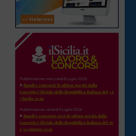
Pubblicazione: mercoledì 8 Luglio 2026
Bandi e concorsi: le ultime novità dalla
Gazzetta Ufficiale della Repubblica Italiana del 3 e
7 luglio 2026
Pubblicazione: venerdì 3 Luglio 2026
Bandi e concorsi: ecco le ultime novità dalla
Gazzetta Ufficiale della Repubblica Italiana del 26
e 30 giugno 2026