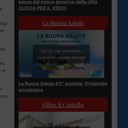
passa dal nuovo governo della città
CLICCA PER IL VIDEO
a
La Buona Salute
ega
ese
mma
Fai clic per accettare i
cookie per questo servizio
dei
 al
La Buona Salute 63° puntata: Ortopedia
i
oncologica
rare
Oltre il Castello