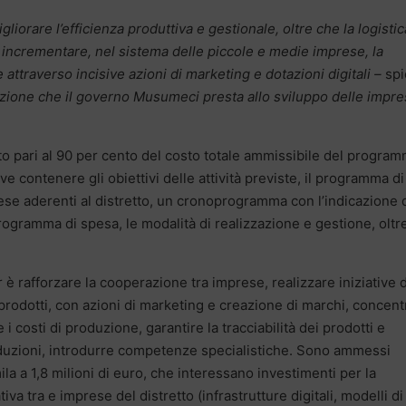
igliorare l’efficienza produttiva e gestionale, oltre che la logistic
d incrementare, nel sistema delle piccole e medie imprese, la
 attraverso incisive azioni di marketing e dotazioni digitali –
spi
zione che il governo Musumeci presta allo sviluppo delle impr
to pari al 90 per cento del costo totale ammissibile del progra
e contenere gli obiettivi delle attività previste, il programma di
rese aderenti al distretto, un cronoprogramma con l’indicazione 
ogramma di spesa, le modalità di realizzazione e gestione, oltre
è rafforzare la cooperazione tra imprese, realizzare iniziative d
odotti, con azioni di marketing e creazione di marchi, concent
re i costi di produzione, garantire la tracciabilità dei prodotti e
roduzioni, introdurre competenze specialistiche. Sono ammessi
 a 1,8 milioni di euro, che interessano investimenti per la
a tra e imprese del distretto (infrastrutture digitali, modelli di