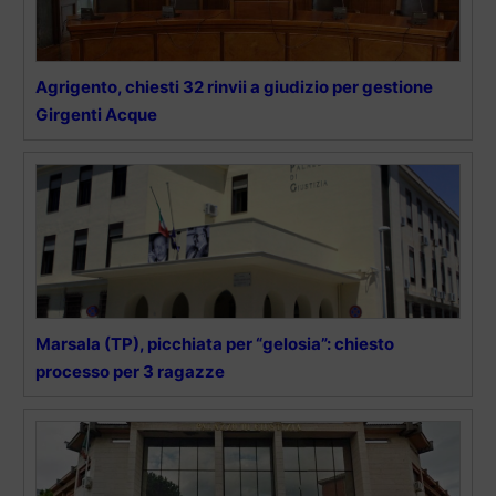
Agrigento, chiesti 32 rinvii a giudizio per gestione
Girgenti Acque
Marsala (TP), picchiata per “gelosia”: chiesto
processo per 3 ragazze