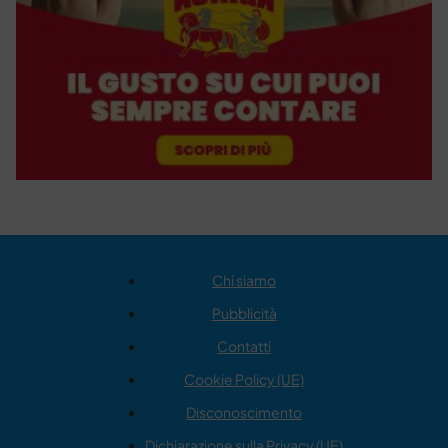
Chi siamo
Pubblicità
Contatti
Cookie Policy (UE)
Disconoscimento
Dichiarazione sulla Privacy (UE)