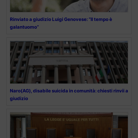
Rinviato a giudizio Luigi Genovese: “Il tempo è
galantuomo”
Naro(AG), disabile suicida in comunità: chiesti rinvii a
giudizio