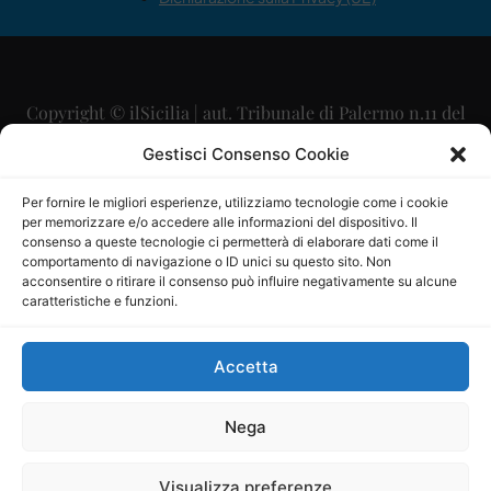
Copyright © ilSicilia | aut. Tribunale di Palermo n.11 del
29/09/2015
Gestisci Consenso Cookie
Editore: Mercurio Comunicazione Soc. Coop. A.R.L.
Per fornire le migliori esperienze, utilizziamo tecnologie come i cookie
per memorizzare e/o accedere alle informazioni del dispositivo. Il
Direttore Editoriale: Maurizio Scaglione
consenso a queste tecnologie ci permetterà di elaborare dati come il
comportamento di navigazione o ID unici su questo sito. Non
Direttore Responsabile: Maria Calabrese
acconsentire o ritirare il consenso può influire negativamente su alcune
caratteristiche e funzioni.
p.zza Sant’Oliva, 9 – 90141 – Palermo – 091335557
P.IVA: 06334930820
Accetta
Mercurio Comunicazione Società Cooperativa a r.l. è
iscritta al Registro degli Operatori di Comunicazione al
Nega
numero 26988
Visualizza preferenze