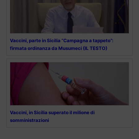
Vaccini, parte in Sicilia “Campagna a tappeto”:
firmata ordinanza da Musumeci (IL TESTO)
Vaccini, in Sicilia superato il milione di
somministrazioni