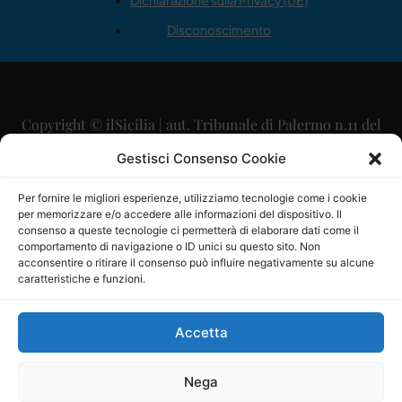
Dichiarazione sulla Privacy (UE)
Disconoscimento
Copyright © ilSicilia | aut. Tribunale di Palermo n.11 del
29/09/2015
Gestisci Consenso Cookie
Editore: Mercurio Comunicazione Soc. Coop. A.R.L.
Per fornire le migliori esperienze, utilizziamo tecnologie come i cookie
per memorizzare e/o accedere alle informazioni del dispositivo. Il
Direttore Editoriale: Maurizio Scaglione
consenso a queste tecnologie ci permetterà di elaborare dati come il
comportamento di navigazione o ID unici su questo sito. Non
Direttore Responsabile: Maria Calabrese
acconsentire o ritirare il consenso può influire negativamente su alcune
caratteristiche e funzioni.
p.zza Sant’Oliva, 9 – 90141 – Palermo – 091335557
P.IVA: 06334930820
Accetta
Mercurio Comunicazione Società Cooperativa a r.l. è
iscritta al Registro degli Operatori di Comunicazione al
Nega
numero 26988