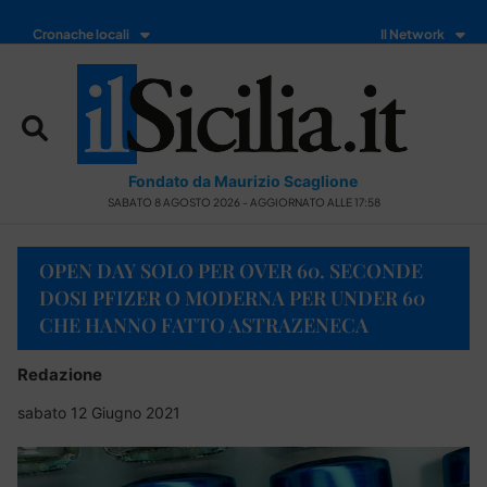
Cronache locali
Il Network
Fondato da Maurizio Scaglione
SABATO 8 AGOSTO 2026 - AGGIORNATO ALLE 17:58
OPEN DAY SOLO PER OVER 60. SECONDE
DOSI PFIZER O MODERNA PER UNDER 60
CHE HANNO FATTO ASTRAZENECA
Redazione
sabato 12 Giugno 2021