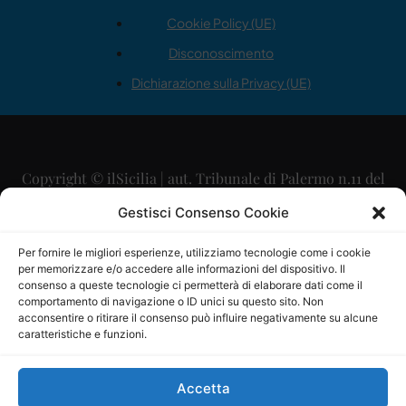
Cookie Policy (UE)
Disconoscimento
Dichiarazione sulla Privacy (UE)
Copyright © ilSicilia | aut. Tribunale di Palermo n.11 del
29/09/2015
Gestisci Consenso Cookie
Editore: Mercurio Comunicazione Soc. Coop. A.R.L.
Per fornire le migliori esperienze, utilizziamo tecnologie come i cookie
per memorizzare e/o accedere alle informazioni del dispositivo. Il
Direttore Editoriale: Maurizio Scaglione
consenso a queste tecnologie ci permetterà di elaborare dati come il
comportamento di navigazione o ID unici su questo sito. Non
Direttore Responsabile: Maria Calabrese
acconsentire o ritirare il consenso può influire negativamente su alcune
caratteristiche e funzioni.
p.zza Sant’Oliva, 9 – 90141 – Palermo – 091335557
P.IVA: 06334930820
Accetta