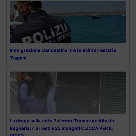
Immigrazione clandestina: tre tunisini arrestati a
Trapani
La droga sulla rotta Palermo-Trapani gestita da
Bagheria: 4 arresti e 25 indagati CLICCA PER IL
VIDEO