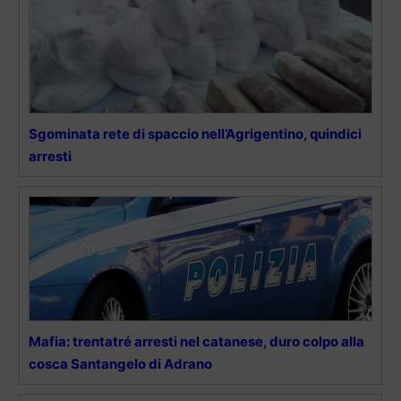
Sgominata rete di spaccio nell’Agrigentino, quindici
arresti
Mafia: trentatré arresti nel catanese, duro colpo alla
cosca Santangelo di Adrano