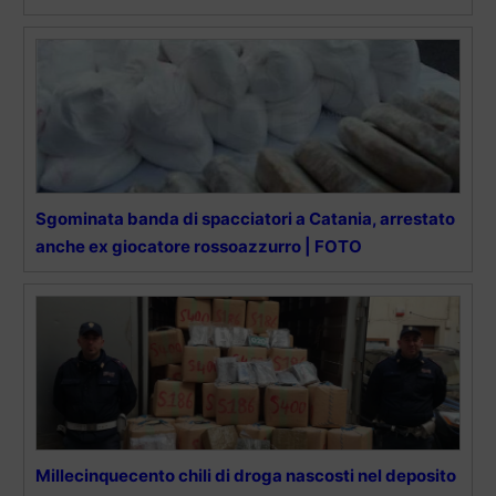
Sgominata banda di spacciatori a Catania, arrestato
anche ex giocatore rossoazzurro | FOTO
Millecinquecento chili di droga nascosti nel deposito