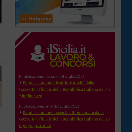
Pubblicazione: mercoledì 8 Luglio 2026
Bandi e concorsi: le ultime novità dalla
Gazzetta Ufficiale della Repubblica Italiana del 3 e
7 luglio 2026
Pubblicazione: venerdì 3 Luglio 2026
Bandi e concorsi: ecco le ultime novità dalla
Gazzetta Ufficiale della Repubblica Italiana del 26
e 30 giugno 2026