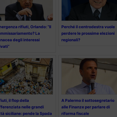
ergenza rifiuti, Orlando: “Il
Perché il centrodestra vuole
ommissariamento? La
perdere le prossime elezioni
nacea degli interessi
regionali?
ivati”
fiuti, il flop della
A Palermo il sottosegretario
fferenziata nelle grandi
alle Finanze per parlare di
ttà siciliane: pende la Spada
riforma fiscale