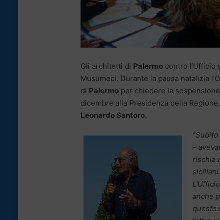
Gli architetti di
Palermo
contro l’Ufficio
Musumeci. Durante la pausa natalizia l’
di
Palermo
per chiedere la sospensione e 
dicembre alla Presidenza della Regione, a
Leonardo Santoro.
“Subito 
–
avevam
rischia 
sicilian
L’Uffici
anche p
questo 