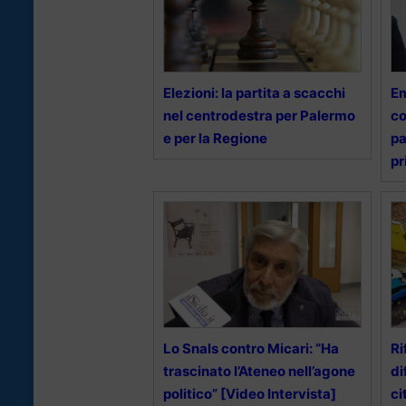
Elezioni: la partita a scacchi
Em
nel centrodestra per Palermo
c
e per la Regione
pa
pr
Lo Snals contro Micari: “Ha
Ri
trascinato l’Ateneo nell’agone
di
politico” [Video Intervista]
ci