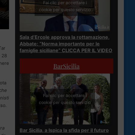
Fai clic per accettare i
cookie per questo servizio
Sala d’Ercole approva la rottamazione,
Abbate: “Norma importante per le
Tar
famiglie siciliane” CLICCA PER IL VIDEO
l 28
gnere
BarSicilia
nota
 che
Fai clic per accettare i
nisti
cookie per questo servizio
rso.
tra
Bar Sicilia, a Ispica la sfida per il futuro