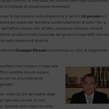
un grave conflitto di interesse nel sistema delle opere pubbliche,
he la richiesta di sospensione immediata”.
a per la discussione sulla sospensiva si terrà il
24 gennaio
e il
andrà poi avanti per decidere sull’annullamento di tutto l’iter e,
dell’Ufficio stesso che, di fatto, anticipa la Centrale unica di
azione avviata a livello nazionale dal governo Lega-M5S con un
ne nella manovra di bilancio.
trativista
Giuseppe Ribaudo
e sottolinea un vizio di illegittimità
carattere che riveste e in base alla
ufficio avrebbe dovuto essere
 non con un provvedimento
egionale”.
ione viola l’art.24 del codice degli
li operatori privati, in una
e, facendo venir meno la netta