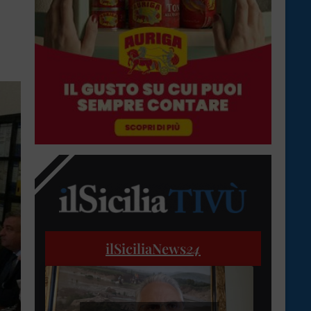
ilSiciliaNews
24