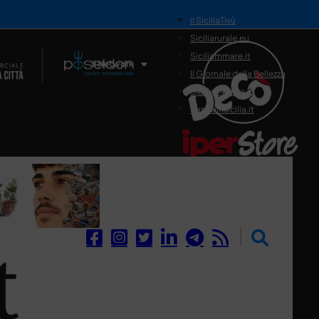
il SiciliaTivù
Siciliarurale.eu
Siciliammare.it
Il Network
Il Giornale della Bellezza
Siciliamedica.it
Sanitainsicilia.it