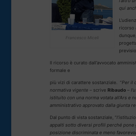
l’altro 
qui anc
L’udienz
ricorso 
dunque, 
Francesco Miceli
progett
previsio
Il ricorso è curato dall’avvocato amminis
formale e
più vizi di carattere sostanziale. “
Per il 
normativa vigente
– scrive
Ribaudo
–
l’
istituito con una norma votata all’Ars e
amministrativo approvato dalla giunta r
Dal punto di vista sostanziale, “
l’istituz
appalti sotto diversi profili perché pone g
posizione discriminata e meno favorevol