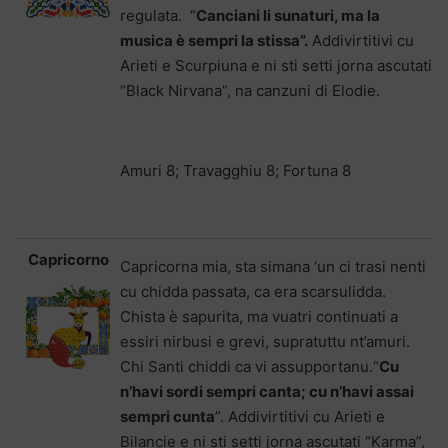
regulata. “
Canciani li sunaturi, ma la
musica è sempri la stissa
”
.
Addivirtitivi cu
Arieti e Scurpiuna e ni sti setti jorna ascutati
“Black Nirvana”, na canzuni di Elodie.
Amuri 8; Travagghiu 8; Fortuna 8
Capricorno
Capricorna mia, sta simana ‘un ci trasi nenti
cu chidda passata, ca era scarsulidda.
Chista è sapurita, ma vuatri continuati a
essiri nirbusi e grevi, supratuttu nt’amuri.
Chi Santi chiddi ca vi assupportanu.“
Cu
n’havi sordi sempri canta; cu n’havi assai
sempri cunta
”. Addivirtitivi cu Arieti e
Bilancie e ni sti setti jorna ascutati “Karma”,