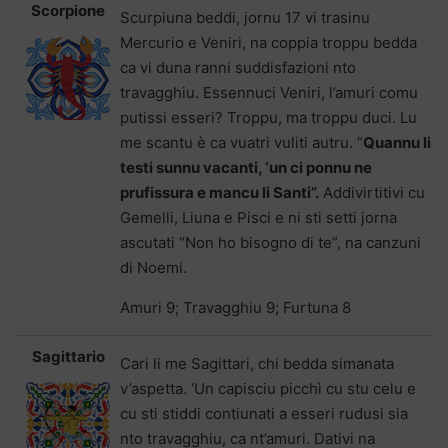
Scorpione
Scurpiuna beddi, jornu 17 vi trasinu
Mercurio e Veniri, na coppia troppu bedda
ca vi duna ranni suddisfazioni nto
travagghiu. Essennuci Veniri, l’amuri comu
putissi esseri? Troppu, ma troppu duci. Lu
me scantu è ca vuatri vuliti autru. “
Quannu li
testi sunnu vacanti, ‘un ci ponnu ne
prufissura e mancu li Santi
”
.
Addivirtitivi cu
Gemelli, Liuna e Pisci e ni sti setti jorna
ascutati “Non ho bisogno di te”, na canzuni
di Noemi.
Amuri 9; Travagghiu 9; Furtuna 8
Sagittario
Cari li me Sagittari, chi bedda simanata
v’aspetta. ‘Un capisciu picchì cu stu celu e
cu sti stiddi contiunati a esseri rudusi sia
nto travagghiu, ca nt’amuri. Dativi na