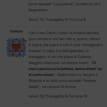
jorna ascutati “Luna piena”, na canzuni di li
Negramaro.
Amuri 10; Travagghiu 9; Furtuna 9
Cancro
Cari li me Cancri, comu la simana passata,
puru chista vi voli fari riali e, quinni, l’amuri
è supra, ma supra a tutti li cosi: ‘mmaginativi
d’esseri ‘n capu a lu Mongibeddu; lu
travagghiu vi viri nta piana di Catania.
Megghiu d’accussì ‘un putissi essiri. “
C
i
rissi u parrocu a la batissa, senza dinari ‘un
si canta missa
”. Addivirtitivi cu Vergini e
Bilancie e ni setti jorna ascutati “Femme
fatale”, na canzuni di Emma.
Amuri 10; Travagghiu 9; Furtuna 10