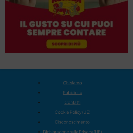
Chi siamo
Pubblicità
Contatti
Cookie Policy (UE)
Disconoscimento
Dichiarazione sulla Privacy (UE)