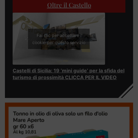
Oltre il Castello
Fai clic per accettare i
cookie per questo servizio
Castelli di Sicilia: 19 ‘mini guide’ per la sfida del
turismo di prossimità CLICCA PER IL VIDEO