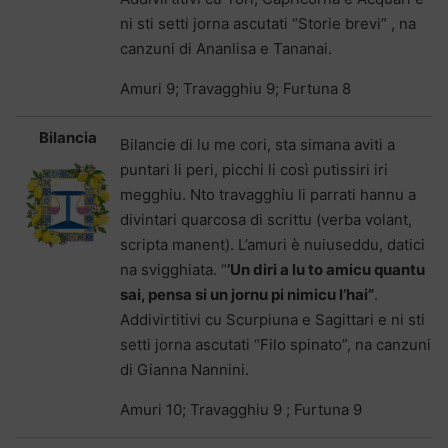
ni sti setti jorna ascutati “Storie brevi” , na
canzuni di Ananlisa e Tananai.
Amuri 9; Travagghiu 9; Furtuna 8
Bilancia
Bilancie di lu me cori, sta simana aviti a
puntari li peri, picchi li così putissiri iri
megghiu. Nto travagghiu li parrati hannu a
divintari quarcosa di scrittu (verba volant,
scripta manent). L’amuri è nuiuseddu, datici
na svigghiata. “
’Un diri a lu to amicu quantu
sai, pensa si un jornu pi nimicu l’hai
”
.
Addivirtitivi cu Scurpiuna e Sagittari e ni sti
setti jorna ascutati “Filo spinato”, na canzuni
di Gianna Nannini.
Amuri 10; Travagghiu 9 ; Furtuna 9