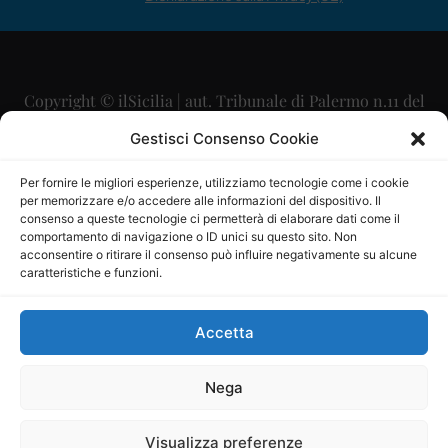
Copyright © ilSicilia | aut. Tribunale di Palermo n.11 del
29/09/2015
Gestisci Consenso Cookie
Editore: Mercurio Comunicazione Soc. Coop. A.R.L.
Per fornire le migliori esperienze, utilizziamo tecnologie come i cookie
per memorizzare e/o accedere alle informazioni del dispositivo. Il
Direttore Editoriale: Maurizio Scaglione
consenso a queste tecnologie ci permetterà di elaborare dati come il
comportamento di navigazione o ID unici su questo sito. Non
Direttore Responsabile: Maria Calabrese
acconsentire o ritirare il consenso può influire negativamente su alcune
caratteristiche e funzioni.
p.zza Sant’Oliva, 9 – 90141 – Palermo – 091335557
P.IVA: 06334930820
Accetta
Mercurio Comunicazione Società Cooperativa a r.l. è
iscritta al Registro degli Operatori di Comunicazione al
Nega
numero 26988
Visualizza preferenze