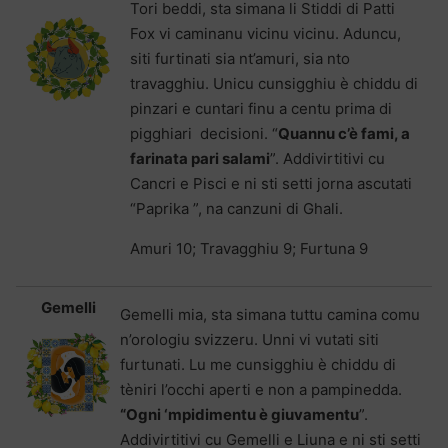
Tori beddi, sta simana li Stiddi di Patti
Fox vi caminanu vicinu vicinu. Aduncu,
siti furtinati sia nt’amuri, sia nto
travagghiu. Unicu cunsigghiu è chiddu di
pinzari e cuntari finu a centu prima di
pigghiari decisioni. “
Quannu c’è fami, a
farinata pari salami
”. Addivirtitivi cu
Cancri e Pisci e ni sti setti jorna ascutati
“Paprika ”, na canzuni di Ghali.
Amuri 10; Travagghiu 9; Furtuna 9
Gemelli
Gemelli mia, sta simana tuttu camina comu
n’orologiu svizzeru. Unni vi vutati siti
furtunati. Lu me cunsigghiu è chiddu di
tèniri l’occhi aperti e non a pampinedda.
“Ogni ‘mpidimentu è giuvamentu
”.
Addivirtitivi cu Gemelli e Liuna e ni sti setti