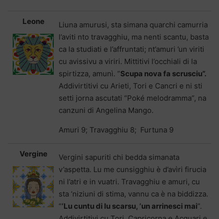
Leone
Liuna amurusi, sta simana quarchi camurria
l’aviti nto travagghiu, ma nenti scantu, basta
ca la studiati e l’affruntati; nt’amuri ’un viriti
cu avissivu a viriri. Mittitivi l’occhiali di la
spirtizza, amunì. ”
Scupa nova fa scrusciu
”
.
Addivirtitivi cu Arieti, Tori e Cancri e ni sti
setti jorna ascutati “Poké melodramma”, na
canzuni di Angelina Mango.
Amuri 9; Travagghiu 8; Furtuna 9
Vergine
Vergini sapuriti chi bedda simanata
v’aspetta. Lu me cunsigghiu è d’avìri firucia
ni l’atri e in vuatri. Travagghiu e amuri, cu
sta ‘niziuni di stima, vannu ca è na biddizza.
“
‘
Lu cuntu di lu scarsu, ‘un arrinesci mai
”.
Addivirtitivi cu Tori, Capricorna e Acquari e