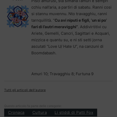
Pisci amurusi, sta simana l’amuri è sempri
cchiu nall’aria, a partìri di sabatu. Ranni cosi
si stannu muvennu. Nto travagghiu, ranni
tarnquillità. “
Cu avi niputi e figli, ‘un si po’
fari di l’autri meravigghi
”
. Addivirtitivi cu
Ariete, Gemelli, Cancri, Sagittari e Acquari,
mizzica e quantu su, e ni sti setti jorna
ascutati “Love U/ Hate U”, na canzuni di
Boomdabash.
Amuri 10; Travagghiu 8; Furtuna 9
Tutti gli articoli dell'autore
Questo articolo fa parte delle categorie:
Cronaca
Cultura
Li stiddi di Patti Fox