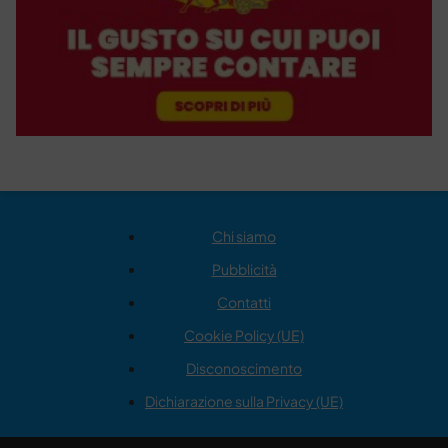
Chi siamo
Pubblicità
Contatti
Cookie Policy (UE)
Disconoscimento
Dichiarazione sulla Privacy (UE)