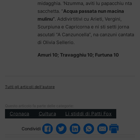
midagghia. ‘Nzumma, aviti lu papacchiu nta
sacchetta. “
Acqua passata nun macina
mulinu”
. Addivirtitivi cu Arieti, Vergini,
Scurpiuna e Capricorna e ni sti setti jorna
ascutati “A Canzuncella”, na canzuni cantata
di Olivia Sellerio.
Amuri 10; Travagghiu 10; Furtuna 10
Tutti gli articoli dell'autore
Questo articolo fa parte delle categorie:
Cronaca
Cultura
Li stiddi di Patti Fox
Condividi