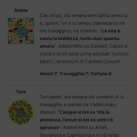
Ariete
Cari Arieti, sta simana aviti tantia prescia
e, quinni, ‘un è lu tempu d’annacàrisi né
nto travagghiu, né nt’amuri. “
La vita è
comu la biddizza, tantu duci quantu
amara
”. Addivirtitivi cu Gemelli, Cancri e
Liuna e ni sti sette jorna ascutati “L’ultimo
bacio”, na canzuni di Carmen Consoli.
Amuri 7; Travagghiu 7; Furtuna 8
Toro
Tori beddi, sta simana siti cuntenti di lu
travagghiu e parissi ca v’addrumàru
d’amuri. “
L’acqua si nni va ‘nta la
pinnenza, l’amuri si nni va unni c’è
spiranza
”. Addivirtitivi cu Arieti,
Scurpiuna e Capricorna e ni sti sette