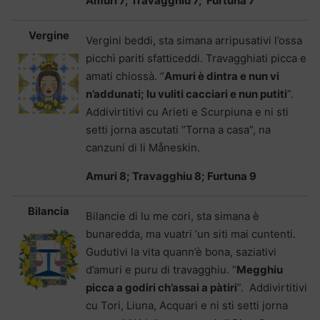
Amuri 7; Travagghiu 7; Furtuna 7
Vergine
Vergini beddi, sta simana arripusativi l’ossa
picchì pariti sfatticeddi. Travagghiati picca e
amati chiossà. “
Amuri è dintra e nun vi
n’addunati; lu vuliti cacciari e nun putiti
”.
Addivirtitivi cu Arieti e Scurpiuna e ni sti
setti jorna ascutati “Torna a casa”, na
canzuni di li Måneskin.
Amuri 8; Travagghiu 8; Furtuna 9
Bilancia
Bilancie di lu me cori, sta simana è
bunaredda, ma vuatri ‘un siti mai cuntenti.
Gudutivi la vita quann’è bona, saziativi
d’amuri e puru di travagghiu. “
Megghiu
picca a godiri ch’assai a pàtiri
”. Addivirtitivi
cu Tori, Liuna, Acquari e ni sti setti jorna