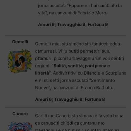
jorna ascutati “Eppure mi hai cambiato la
vita”, na canzuni di Fabrizio Moro.
Amuri 9; Travagghiu 9; Furtuna 9
Gemelli
Gemelli mia, sta simana siti tanticchiedda
camurrusi. Vi lu putiti permettiri sulu
nt’amuri, picchì lu travagghiu ‘un voli sentiri
ragiuni. “
Sulità, santità, pani picca e
libertà
”. Addivirtitivi cu Bilancie e Scurpiuna
e ni sti setti jorna ascutati “Sentimento
Nuevo”, na canzuni di Franco Battiato.
Amuri 6; Travagghiu 8; Furtuna 8
Cancro
Cari li me Cancri, sta simana è la vota bona
ca canusciti chiddi ca cuntanu nto
travagghiu e ca putissiru cuntari nt’amuri.