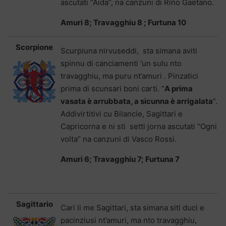
ascutati “Aida”, na canzuni di Rino Gaetano.
Amuri 8; Travagghiu 8 ; Furtuna 10
Scorpione
Scurpiuna nirvuseddi, sta simana aviti
spinnu di canciamenti ‘un sulu nto
travagghiu, ma puru nt’amuri . Pinzatici
prima di scunsari boni carti. “
A prima
vasata è arrubbata, a sicunna è arrigalata
”.
Addivirtitivi cu Bilancie, Sagittari e
Capricorna e ni sti setti jorna ascutati “Ogni
volta” na canzuni di Vasco Rossi.
Amuri 6; Travagghiu 7; Furtuna 7
Sagittario
Cari li me Sagittari, sta simana siti duci e
pacinziusi nt’amuri, ma nto travagghiu,