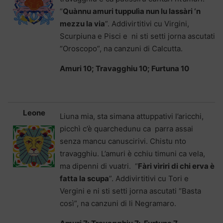
“
Quànnu amuri tuppulìa nun lu lassàri ‘n
mezzu la via
”. Addivirtitivi cu Virgini,
Scurpiuna e Pisci e ni sti setti jorna ascutati
“Oroscopo”, na canzuni di Calcutta.
Amuri 10; Travagghiu 10; Furtuna 10
Leone
Liuna mia, sta simana attuppativi l’aricchi,
picchì c’è quarchedunu ca parra assai
senza mancu canuscirivi. Chistu nto
travagghiu. L’amuri è cchiu timuni ca vela,
ma dipenni di vuatri. “
Fàri vìriri di chi erva è
fatta la scupa
”. Addivirtitivi cu Tori e
Vergini e ni sti setti jorna ascutati “Basta
così”, na canzuni di li Negramaro.