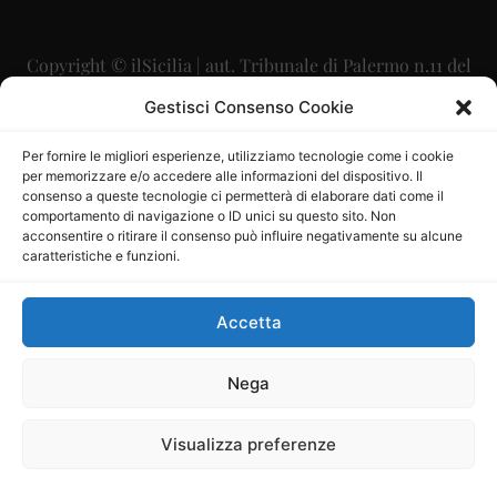
Copyright © ilSicilia | aut. Tribunale di Palermo n.11 del
29/09/2015
Gestisci Consenso Cookie
Editore: Mercurio Comunicazione Soc. Coop. A.R.L.
Per fornire le migliori esperienze, utilizziamo tecnologie come i cookie
per memorizzare e/o accedere alle informazioni del dispositivo. Il
Direttore Editoriale: Maurizio Scaglione
consenso a queste tecnologie ci permetterà di elaborare dati come il
comportamento di navigazione o ID unici su questo sito. Non
Direttore Responsabile: Maria Calabrese
acconsentire o ritirare il consenso può influire negativamente su alcune
caratteristiche e funzioni.
p.zza Sant’Oliva, 9 – 90141 – Palermo – 091335557
P.IVA: 06334930820
Accetta
Mercurio Comunicazione Società Cooperativa a r.l. è
iscritta al Registro degli Operatori di Comunicazione al
Nega
numero 26988
Visualizza preferenze
Sito gestito da
La Digitale srl
–
info@ladigitale.it