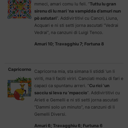
mmeci, amari comu lu feli. “
Tuttu lu gran
sirenu di lu mari ‘na vampidda d’amuri nun
pò astutari
”. Addivirtitivi cu Cancri, Liuna,
Acquari e ni sti setti jorna ascutati “Vedrai
Vedrai”, na canzuni di Luigi Tenco.
Amuri 10; Travagghiu 7; Fortuna 8
Capricorno
Capricorna mia, sta simana li stiddi ‘un li
viriti, ma li faciti viriri. Canciati modu di fari e
capaci ca spuntanu arreri. “
Cu rici ‘un
sacciu si leva ru ‘mpaccio
”. Addivirtitivi cu
Arieti e Gemelli e ni sti setti jorna ascutati
“Dammi solo un minuto”, na canzuni di li
Gemelli Diversi.
Amuri 6; Travagghiu 6; Furtuna 6