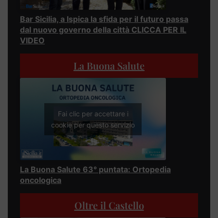
Bar Sicilia, a Ispica la sfida per il futuro passa
dal nuovo governo della città CLICCA PER IL
VIDEO
La Buona Salute
Fai clic per accettare i
cookie per questo servizio
La Buona Salute 63° puntata: Ortopedia
oncologica
Oltre il Castello