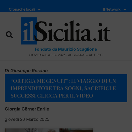
Cronache locali
Il Network
Fondato da Maurizio Scaglione
GIOVEDÌ 6 AGOSTO 2026 - AGGIORNATO ALLE 18:01
Di Giuseppe Rosano
“ORTIGIA ME GENUIT”: IL VIAGGIO DI UN
IMPRENDITORE TRA SOGNI, SACRIFICI E
SUCCESSI CLICCA PER IL VIDEO
Giorgia Görner Enrile
giovedì 20 Marzo 2025