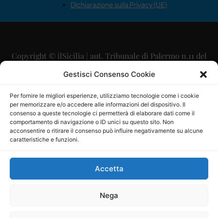
Dichiarazione sulla Privacy (UE)
Copyright © ilSicilia | aut. Tribunale di Palermo n.11 del
29/09/2015
Gestisci Consenso Cookie
Editore: Mercurio Comunicazione Soc. Coop. A.R.L.
Per fornire le migliori esperienze, utilizziamo tecnologie come i cookie
per memorizzare e/o accedere alle informazioni del dispositivo. Il
Direttore Editoriale: Maurizio Scaglione
consenso a queste tecnologie ci permetterà di elaborare dati come il
comportamento di navigazione o ID unici su questo sito. Non
Direttore Responsabile: Maria Calabrese
acconsentire o ritirare il consenso può influire negativamente su alcune
caratteristiche e funzioni.
p.zza Sant’Oliva, 9 – 90141 – Palermo – 091335557
P.IVA: 06334930820
Accetta
Mercurio Comunicazione Società Cooperativa a r.l. è
iscritta al Registro degli Operatori di Comunicazione al
Nega
numero 26988