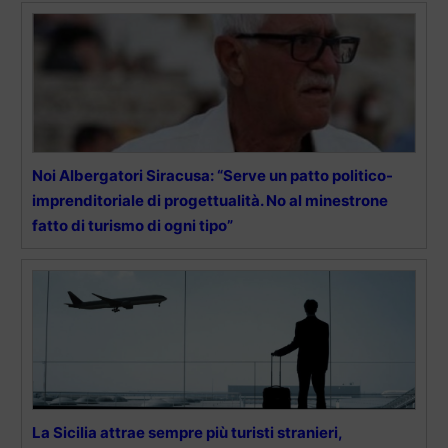
Noi Albergatori Siracusa: “Serve un patto politico-
imprenditoriale di progettualità. No al minestrone
fatto di turismo di ogni tipo”
La Sicilia attrae sempre più turisti stranieri,