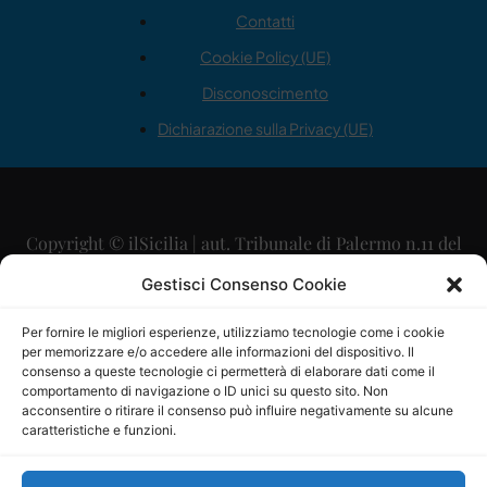
Contatti
Cookie Policy (UE)
Disconoscimento
Dichiarazione sulla Privacy (UE)
Copyright © ilSicilia | aut. Tribunale di Palermo n.11 del
29/09/2015
Gestisci Consenso Cookie
Editore: Mercurio Comunicazione Soc. Coop. A.R.L.
Per fornire le migliori esperienze, utilizziamo tecnologie come i cookie
per memorizzare e/o accedere alle informazioni del dispositivo. Il
Direttore Editoriale: Maurizio Scaglione
consenso a queste tecnologie ci permetterà di elaborare dati come il
comportamento di navigazione o ID unici su questo sito. Non
Direttore Responsabile: Maria Calabrese
acconsentire o ritirare il consenso può influire negativamente su alcune
caratteristiche e funzioni.
p.zza Sant’Oliva, 9 – 90141 – Palermo – 091335557