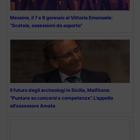
Messina, il 7 e 8 gennaio al Vittorio Emanuele:
“Scatola, ossessioni da asporto”
Il futuro degli archeologi in Sicilia, Malfitana:
“Puntare su concorsi e competenze”. L’appello
all’assessore Amata