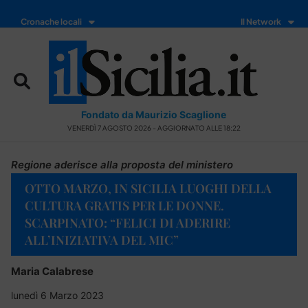
Cronache locali
Il Network
Fondato da Maurizio Scaglione
VENERDÌ 7 AGOSTO 2026 - AGGIORNATO ALLE 18:22
Regione aderisce alla proposta del ministero
OTTO MARZO, IN SICILIA LUOGHI DELLA
CULTURA GRATIS PER LE DONNE.
SCARPINATO: “FELICI DI ADERIRE
ALL’INIZIATIVA DEL MIC”
Maria Calabrese
lunedì 6 Marzo 2023