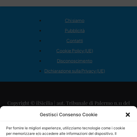
Chi siamo
Pubblicità
Contatti
Cookie Policy (UE)
Disconoscimento
Dichiarazione sulla Privacy (UE)
Copyright © ilSicilia | aut. Tribunale di Palermo n.11 del
29/09/2015
Gestisci Consenso Cookie
Editore: Mercurio Comunicazione Soc. Coop. A.R.L.
Per fornire le migliori esperienze, utilizziamo tecnologie come i cookie
per memorizzare e/o accedere alle informazioni del dispositivo. Il