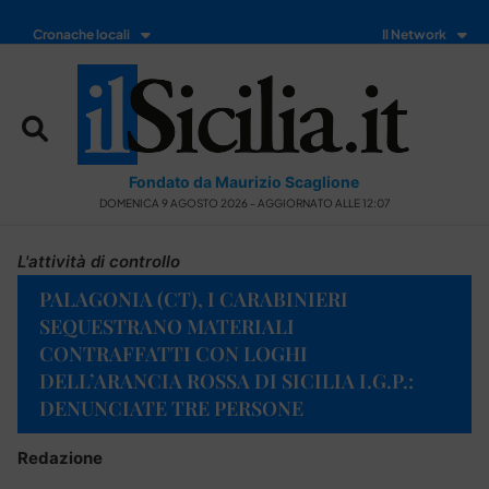
Cronache locali
Il Network
Fondato da Maurizio Scaglione
DOMENICA 9 AGOSTO 2026 - AGGIORNATO ALLE 12:07
L'attività di controllo
PALAGONIA (CT), I CARABINIERI
SEQUESTRANO MATERIALI
CONTRAFFATTI CON LOGHI
DELL’ARANCIA ROSSA DI SICILIA I.G.P.:
DENUNCIATE TRE PERSONE
Redazione