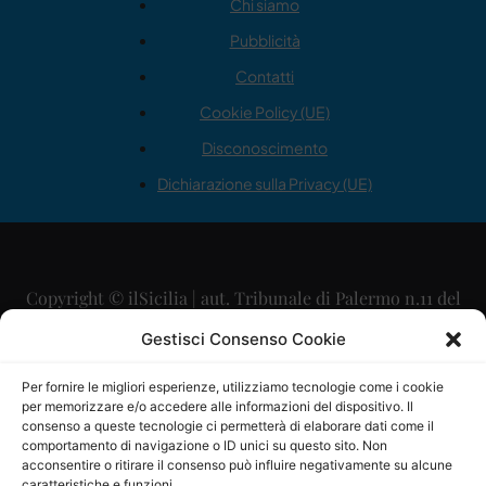
Chi siamo
Pubblicità
Contatti
Cookie Policy (UE)
Disconoscimento
Dichiarazione sulla Privacy (UE)
Copyright © ilSicilia | aut. Tribunale di Palermo n.11 del
29/09/2015
Gestisci Consenso Cookie
Editore: Mercurio Comunicazione Soc. Coop. A.R.L.
Per fornire le migliori esperienze, utilizziamo tecnologie come i cookie
per memorizzare e/o accedere alle informazioni del dispositivo. Il
Direttore Editoriale: Maurizio Scaglione
consenso a queste tecnologie ci permetterà di elaborare dati come il
comportamento di navigazione o ID unici su questo sito. Non
Direttore Responsabile: Maria Calabrese
acconsentire o ritirare il consenso può influire negativamente su alcune
caratteristiche e funzioni.