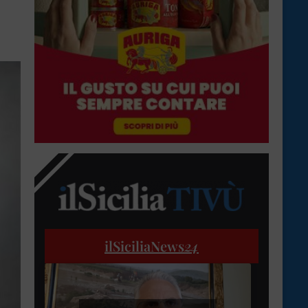
ilSiciliaNews
24