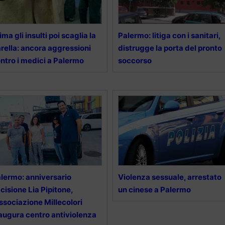
ima gli insulti poi scaglia la
Palermo: litiga con i sanitari,
rella: ancora aggressioni
distrugge la porta del pronto
ntro i medici a Palermo
soccorso
lermo: anniversario
Violenza sessuale, arrestato
cisione Lia Pipitone,
un cinese a Palermo
associazione Millecolori
augura centro antiviolenza