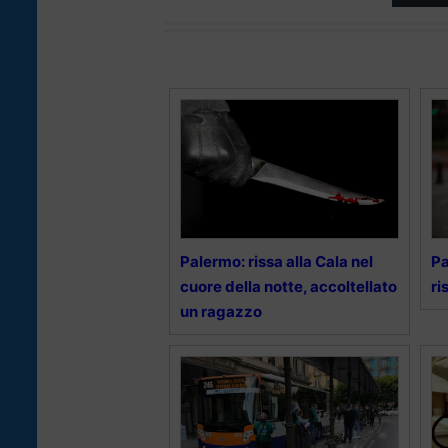
Palermo: rissa alla Cala nel
Pa
cuore della notte, accoltellato
ri
un ragazzo