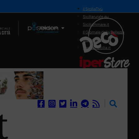
il SiciliaTivù
Siciliarurale.eu
Siciliammare.it
Il Network
Il Giornale della Bellezza
Siciliamedica.it
Sanitainsicilia.it