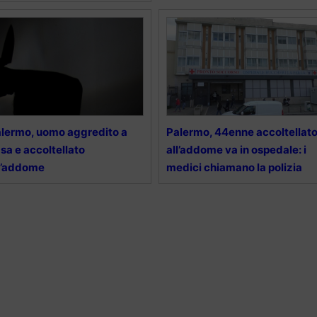
lermo, uomo aggredito a
Palermo, 44enne accoltellat
sa e accoltellato
all’addome va in ospedale: i
l’addome
medici chiamano la polizia