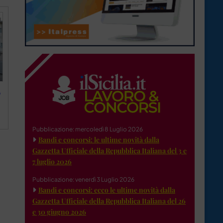
o
Pubblicazione: mercoledì 8 Luglio 2026
Bandi e concorsi: le ultime novità dalla
Gazzetta Ufficiale della Repubblica Italiana del 3 e
7 luglio 2026
Pubblicazione: venerdì 3 Luglio 2026
Bandi e concorsi: ecco le ultime novità dalla
Gazzetta Ufficiale della Repubblica Italiana del 26
e 30 giugno 2026