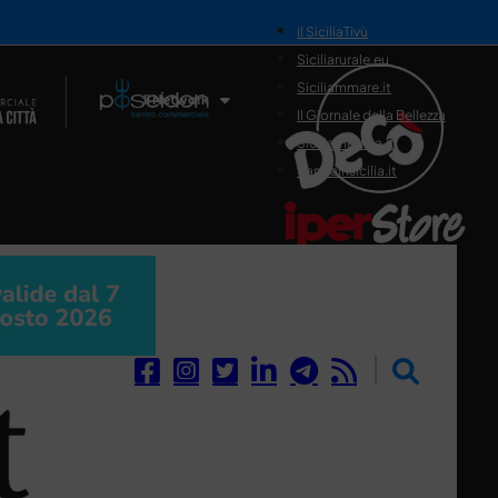
il SiciliaTivù
Siciliarurale.eu
Siciliammare.it
Il Network
Il Giornale della Bellezza
Siciliamedica.it
Sanitainsicilia.it