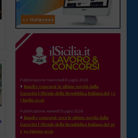
Pubblicazione: mercoledì 8 Luglio 2026
Bandi e concorsi: le ultime novità dalla
Gazzetta Ufficiale della Repubblica Italiana del 3 e
7 luglio 2026
Pubblicazione: venerdì 3 Luglio 2026
Bandi e concorsi: ecco le ultime novità dalla
e
Gazzetta Ufficiale della Repubblica Italiana del 26
e 30 giugno 2026