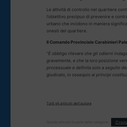
Le attività di controllo nel quartiere c
l’obiettivo precipuo di prevenire e contr
urbano che incidono in maniera significat
onesti del quartiere.
Il Comando Provinciale Carabinieri Pal
“È obbligo rilevare che gli odierni indaga
gravemente, e che la loro posizione verrà 
processuale e definita solo a seguito d
giudicato, in ossequio ai principi costit
Tutti gli articoli dell'autore
Cron
Questo articolo fa parte delle categorie: