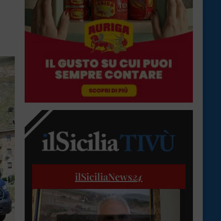
ilSiciliaNews
24