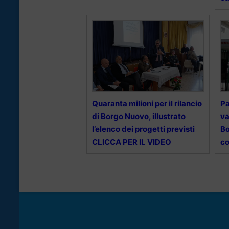
Quaranta milioni per il rilancio
Pa
di Borgo Nuovo, illustrato
va
l’elenco dei progetti previsti
Bo
CLICCA PER IL VIDEO
co