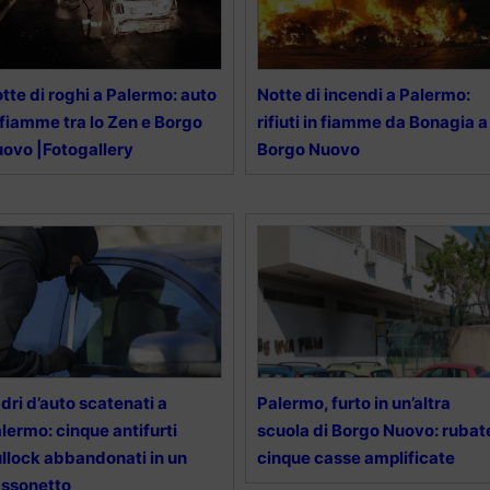
tte di roghi a Palermo: auto
Notte di incendi a Palermo:
 fiamme tra lo Zen e Borgo
rifiuti in fiamme da Bonagia a
ovo |Fotogallery
Borgo Nuovo
dri d’auto scatenati a
Palermo, furto in un’altra
lermo: cinque antifurti
scuola di Borgo Nuovo: rubat
llock abbandonati in un
cinque casse amplificate
ssonetto