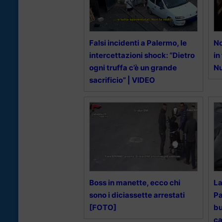
Falsi incidenti a Palermo, le
No
intercettazioni shock: “Dietro
in
ogni truffa c’è un grande
Nu
sacrificio” | VIDEO
Boss in manette, ecco chi
La
sono i diciassette arrestati
Pa
[FOTO]
bu
ca