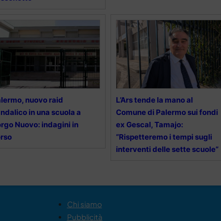
lermo, nuovo raid
L’Ars tende la mano al
ndalico in una scuola a
Comune di Palermo sui fondi
rgo Nuovo: indagini in
ex Gescal, Tamajo:
rso
“Rispetteremo i tempi sugli
interventi delle sette scuole”
Chi siamo
Pubblicità