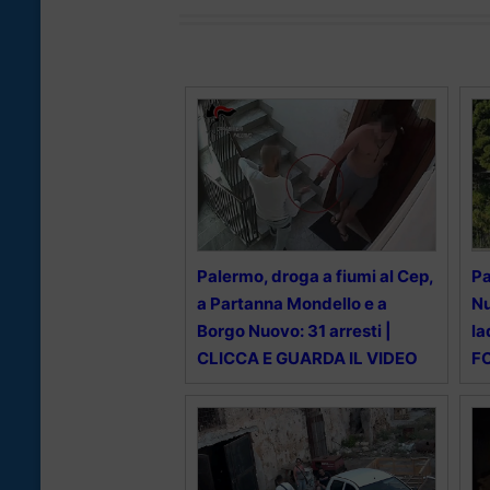
Palermo, droga a fiumi al Cep,
Pa
a Partanna Mondello e a
Nu
Borgo Nuovo: 31 arresti |
la
CLICCA E GUARDA IL VIDEO
F