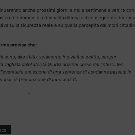
ontinueranno anche prossimi giorni e nelle settimane a venire con
astare i fenomeni di criminalità diffusa e il conseguente degrad
iva sulla sicurezza reale e su quella percepita dai molti cittadin
ermo precisa che:
ti sono, allo stato, solamente indiziati di delitto, seppur
vagliata dall’Autorità Giudiziaria nel corso dell’intero iter
ell’eventuale emissione di una sentenza di condanna passata in
uzionali di presunzione di innocenza”
.
aca